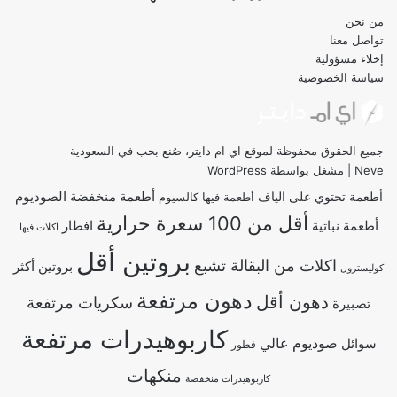
من نحن
تواصل معنا
إخلاء مسؤولية
سياسة الخصوصية
جميع الحقوق محفوظة لموقع اي ام دايتر، صُنع بحب في السعودية
Neve
| مشغل بواسطة
WordPress
أطعمة منخفضة الصوديوم
أطعمة تحتوي على الياف
أطعمة فيها كالسيوم
أقل من 100 سعرة حرارية
أطعمة نباتية
افطار
اكلات فيها
بروتين أقل
اكلات من البقالة تشبع
بروتين أكثر
كوليسترول
دهون مرتفعة
دهون أقل
سكريات مرتفعة
تصبيرة
كاربوهيدرات مرتفعة
صوديوم عالي
سوائل
فطور
منكهات
كاربوهيدرات منخفضة