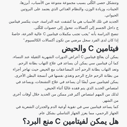
وتتشكل حصى الكُلى بسبب مجموعة متنوعة من الأسباب، أبرزها،
الجينات، وزيادة الوزن، والنظام الغذائي الذي يعتمد على البروتين
الحيواني.
الجديد في تلك الأسباب هي ما كشفت عنه الدراسة، حيث يتكسر فيتامين
ج داخل الجسم إلى أكسالات، تتحول إلى حصوات للكُلى.
تنصح الدراسة بأنه “يجب تجنب مكملات فيتامين C عالية الجرعة، خاصةً
إذا كان لدى الفرد سجل مرضي من تكون أكسالات الكالسيوم.”
فيتامين
C
والحيض
يمكن أن
يعالج فيتامين C
أعراض الدورات الشهرية الثقيلة عند النساء،
كما أن فيتامين سي يمكن أن يساعد في علاج التهاب بطانة الرحم.
وتعد التهاب بطانة الرحم أحد المضاعفات مع الحيض حيث تهاجر أجزاء
من بطانة الرحم خارج الرحم وتغذي نفسها في أنسجة البطن الأخرى.
يمكن لفيتامين سي أيضًا أن يساعد في علاج التشنجات، ويساعد في
امتصاص الحديد الذي يتم فقده غالبًا أثناء الحيض.
لذلك من المهم امتصاص أكبر قدر ممكن من الحديد خلال أوقات أخرى
من الشهر.
كما يساعد فيتامين سي في تقوية أوعية الدم والجدران الشعرية في
الجهاز الرحمي، مما يعزز الجهاز التناسلي بشكل عام.
هل يمكن لفيتامين
C
منع البرد؟