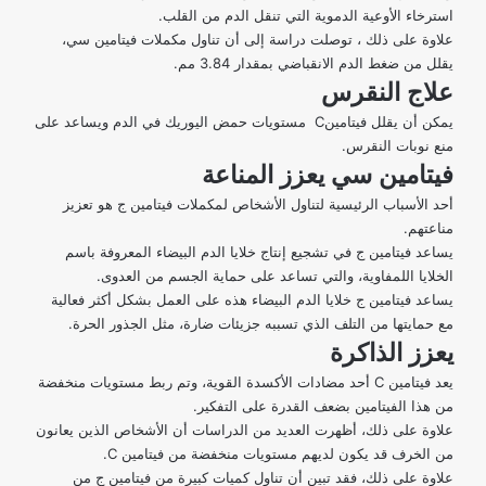
استرخاء الأوعية الدموية التي تنقل الدم من القلب.
علاوة على ذلك ، توصلت دراسة إلى أن تناول مكملات فيتامين سي،
يقلل من ضغط الدم الانقباضي بمقدار 3.84 مم.
علاج النقرس
يمكن أن يقلل
فيتامينC مستويات
حمض اليوريك في الدم ويساعد على
منع نوبات النقرس.
فيتامين سي يعزز المناعة
أحد الأسباب الرئيسية لتناول الأشخاص لمكملات فيتامين ج هو تعزيز
مناعتهم.
يساعد فيتامين ج في تشجيع إنتاج
خلايا الدم البيضاء
المعروفة باسم
الخلايا اللمفاوية، والتي تساعد على حماية الجسم من العدوى.
يساعد فيتامين ج خلايا الدم البيضاء هذه على العمل بشكل أكثر فعالية
مع حمايتها من التلف الذي تسببه جزيئات ضارة، مثل الجذور الحرة.
يعزز الذاكرة
يعد فيتامين C أحد مضادات الأكسدة القوية، وتم ربط مستويات منخفضة
من هذا الفيتامين بضعف القدرة على التفكير.
علاوة على ذلك، أظهرت العديد من
الدراسات
أن الأشخاص الذين يعانون
من الخرف قد يكون لديهم مستويات منخفضة من فيتامين C.
علاوة على ذلك، فقد تبين أن تناول كميات كبيرة من فيتامين ج من