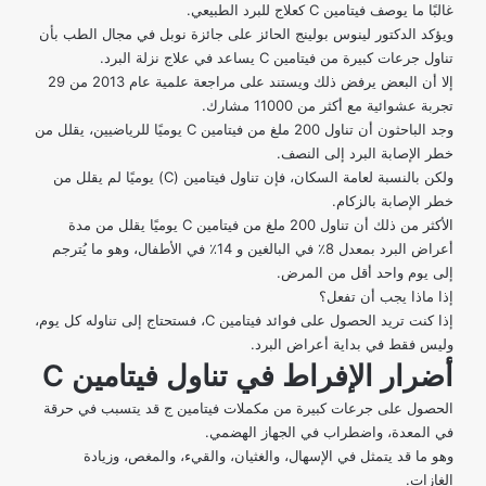
غالبًا ما يوصف فيتامين C كعلاج للبرد الطبيعي.
ويؤكد الدكتور لينوس بولينج الحائز على جائزة نوبل في مجال الطب بأن
تناول جرعات كبيرة من فيتامين C يساعد في علاج نزلة البرد.
إلا أن البعض يرفض ذلك ويستند على
مراجعة علمية
عام 2013 من 29
تجربة عشوائية مع أكثر من 11000 مشارك.
وجد الباحثون أن تناول 200 ملغ من فيتامين C يوميًا للرياضيين، يقلل من
خطر الإصابة البرد إلى النصف.
ولكن بالنسبة لعامة السكان، فإن تناول فيتامين (C) يوميًا لم يقلل من
خطر الإصابة بالزكام.
الأكثر من ذلك أن تناول 200 ملغ من فيتامين C يوميًا يقلل من مدة
أعراض البرد بمعدل 8٪ في البالغين و 14٪ في الأطفال، وهو ما يُترجم
إلى يوم واحد أقل من المرض.
إذا ماذا يجب أن تفعل؟
إذا كنت تريد الحصول على فوائد فيتامين C، فستحتاج إلى تناوله كل يوم،
وليس فقط في بداية أعراض البرد.
أضرار الإفراط في تناول فيتامين
C
الحصول على جرعات كبيرة
من مكملات فيتامين ج قد يتسبب في حرقة
في المعدة، واضطراب في الجهاز الهضمي.
وهو ما قد يتمثل في الإسهال، والغثيان، والقيء، والمغص، وزيادة
الغازات.