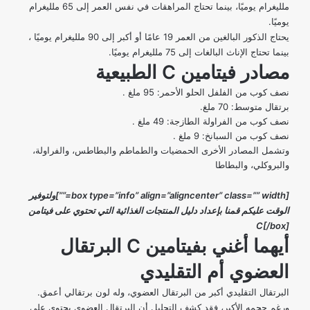
ملليغرام يوميًا، بينما تحتاج المراهقات في نفس العمر إلى 65 ملليغرام
يوميًا.
يحتاج الذكور البالغين من العمر 19 عامًا أو أكبر إلى 90 ملليغرام يوميًا ،
بينما تحتاج الإناث البالغات إلى 75 ملليغرام يوميًا.
مصادر فيتامين
C
الطبيعية
نصف كوب من الفلفل الحلو
الأحمر: 95 ملغ .
برتقال متوسط: 70 ملغ.
نصف كوب من الفراولة الطازجة: 49 ملغ .
نصف كوب من السبانخ: 9 ملغ .
وتشمل المصادر الأخرى الحمضيات والطماطم والبطاطس، والفراولة،
والبروكلي، والبطاطا
[box type=”info” align=”aligncenter” class=”” width=””]ولتوفير
الوقت عليكم قمنا بإعداد
دليل المنتجات الغذائية التي تحتوي على فيتامن
C
[/box]
أيهما أغني بفيتامين
C
البرتقال
العضوي أم التقليدي
البرتقال التقليدي أكبر من البرتقال العضوي، وله لون برتقالي أعمق.
ورغم حجمه الأكبر، فقد كشف التحليل أن البرتقال العضوي يحتوي على