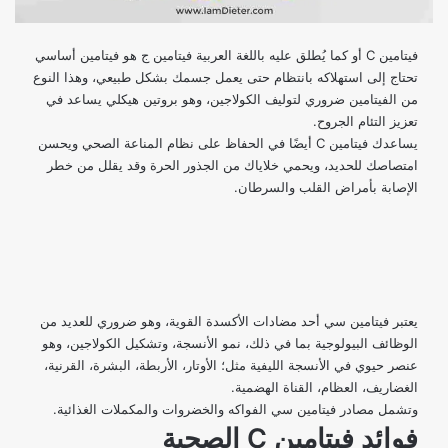
فيتامين C أو كما يُطلق عليه باللغة العربية فيتامين ج هو فيتامين أساسي
تحتاج إلى استهلاكه بانتظام حتى يعمل جسمك بشكل طبيعي، وهذا النوع
من الفيتامين ضروري لتوليف الكولاجين، وهو بروتين هيكلي يساعد في
تعزيز التئام الجروح.
يساعدك فيتامين C أيضًا في الحفاظ على نظام المناعة الصحي ويحسن
امتصاصك للحديد، ويحمي خلاياك من الجذور الحرة وقد يقلل من خطر
الإصابة بأمراض القلب والسرطان.
يعتبر فيتامين سي أحد مضادات الأكسدة القوية، وهو ضروري للعديد من
الوظائف البيولوجية بما في ذلك، نمو الأنسجة، وتشكيل الكولاجين، وهو
عنصر حيوي في الأنسجة الليفية مثل؛ الأوتار، الأربطة، البشرة، القرنية،
الغضاريف، العظام، القناة الهضمية.
وتشمل مصادر فيتامين سي الفواكه والخضروات والمكملات الغذائية.
فوائد فيتامين
C
الصحية