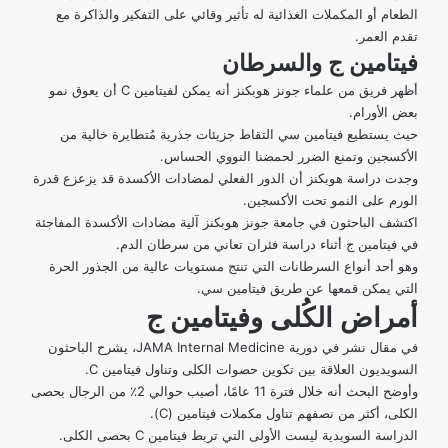
الطعام أو المكملات الغذائية له تأثير وقائي على التفكير والذاكرة مع
تقدم العمر.
فيتامين
ج
والسرطان
أظهر فريق من علماء جونز هوبكنز أنه يمكن لفيتامين C أن يعوق نمو
بعض الأورام.
حيث يستطيع فيتامين سي التقاط جزيئات جذرية مُتطايرة خالية من
الأكسجين وتمنع الضرر لحمضنا النووي الحساس.
وجدت دراسة هوبكنز أن الدور الفعلي لمضادات الأكسدة قد يزعزع قدرة
الورم على النمو تحت الأكسجين.
اكتشف الباحثون في جامعة جونز هوبكنز آلية مضادات الأكسدة المفاجئة
في فيتامين ج أثناء دراسة فئران تعاني من سرطان الدم.
وهو أحد أنواع السرطانات التي تنتج مستويات عالية من الجذور الحرة
التي يمكن قمعها عن طريق فيتامين سي.
أمراض الكُلى وفيتامين
ج
في
مقال نشر في دورية JAMA Internal Medicine
، يشرح الباحثون
السويديون العلاقة بين تكوين حصوات الكلى وتناول فيتامين C.
وأوضح البحث أنه خلال فترة 11 عامًا، أصيب حوالي 2٪ من الرجال بحصى
الكلى، أكثر من نصفهم تناول مكملات فيتامين (C).
الدراسة السويدية ليست الأولى التي تربط فيتامين C بحصى الكلى.