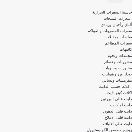
قائمة
حاسبة السعرات الحرارية
التنقل
سعرات المنتجات
ألبان وأجبان وزبادي
سعرات الخضروات والفواكه
صلصات ومقبلات
سعرات المطاعم
كافيهات
مجمدات ولحوم
مشروبات وعصائر
مخبوزات وحلويات
نودلز ورز وبقوليات
مقرمشات وتسالي
اكلات حسب الدايت
اكلات كيتو دايت
دايت عالي البروتين
دايت لو كارب
دايت قليل الدهون
دايت قليل الاملاح
دايت عالي الالياف
ريجيم منخفض الكوليستيرول