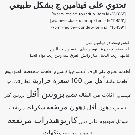
تحتوي على فيتامين ج بشكل طبيعي
[wprm-recipe-roundup-item id=”8686″]
[wprm-recipe-roundup-item id=”11456″]
[wprm-recipe-roundup-item id=”10439″]
الوسوم:
مصادر فيتامين سي
السابق
فوائد بودرة الثوم و شاي الثوم و زيت الثوم
التالي
هل زيت النخيل ضار وايش الفرق بينه وبين زيت نواة الخيل
أطعمة منخفضة الصوديوم
أطعمة تحتوي على الياف
أطعمة فيها كالسيوم
أقل من 100 سعرة حرارية
أطعمة نباتية
افطار
اكلات فيها
بروتين أقل
اكلات من البقالة تشبع
بروتين أكثر
كوليسترول
دهون مرتفعة
دهون أقل
سكريات مرتفعة
تصبيرة
كاربوهيدرات مرتفعة
صوديوم عالي
سوائل
فطور
منكهات
كاربوهيدرات منخفضة