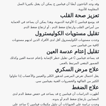
وقد وجد الباحثون أيضًا أن فيتامين ج يمكن أن يقتل بكتيريا السل
المقاومة للأدوية.
تعزيز صحة القلب
قد يوسع فيتامين C الأوعية الدموية، وهذا يمكن أن يساعد في الحماية
من أمراض القلب وارتفاع ضغط الدم ، أو ارتفاع ضغط الدم.
تقليل مستويات الكوليسترول
وجدت مستويات الكوليسترول أقل لدى الأفراد الذين لديهم مستويات
كافية من فيتامين سي.
تقليل إعتام عدسة العين
قد يساعد فيتامين C في تقليل خطر الإصابة بإعتام عدسة العين وكذلك
الضمور البقعي المرتبط بالعمر.
علاج مرض السكري
يقل احتمال تعرض المرضى لتدهور الكلى والعينين والأعصاب إذا تناولوا
الكثير من الفاكهة والخضروات الغنية بفيتامين سي.
علاج الضغط
أظهرت الدراسات أن فيتامين ج قد يساعد في خفض ضغط الدم لدى
المصابين بارتفاع ضغط الدم أو بدونه.
وجدت دراسة على الحيوانات أن تناول مكملات فيتامين C ساعد على