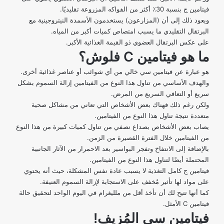
فيتامين ج بنسبة 30٪ أكثر من الفواكه المزروعة تقليديًا.
ويعود ذلك إلى أن (المزارعون) يستخدمون الأسمدة النيتروجينية مع
البرتقال التقليدي ما يسبب امتصاص كميات أكبر من المياه.
على عكس البرتقال العضوي ذو القيمة الغذائية الأكبر.
ما هو فيتامين
C
فلوش؟
هو عبارة عن فيتامين سي خالي من أي شوائب أو عناصر غذائية أخرى.
والهدف الأساسي من تناول هذا النوع من الفيتامين إزالة السموم بشكل
سريع أو التعافي السريع من المرض.
ولكن رغم ذلك فهناك بعض الأشخاص التي تعاني من مشاكل صحية
متعددة نتيجة تناول هذا النوع من الفيتامين.
يصاب بعض الأشخاص
بصداع نصفي من تناول كميات كبيرة من هذا النوع
من الفيتامين خلال الفترة القصيرة من الزمن.
بالإضافة إلى الانتفاخ وتفجر البواسير بعد الاحمرار من الآثار الجانبية
المحتملة أيضًا لتناول هذا النوع من الفيتامين.
فيتامين ج كامل التغذية لا يسبب عادة نفس المشكلة، حيث أنه يحتوي
على مواد لها تأثير مُخفف على الاستجابة لإزالة السموم العنيفة.
كما أنها تتيح لك أن تأخذ أقل من ملليغرام في اليوم الواحد لتحقيق حالة
فيتامين C الأمثل.
فيتامين سي المُزيف!