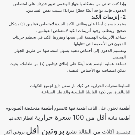
وإذا كنت تعاني من مشكلة بالجهاز الهضمي تعيق قدرتك على امتصاص
الدهون، فإنك تواجه أيضًا خطرًا متزايدًا بسبب نقص الفيتامين.
2- إنزيمات الكبد
يعتمد جسمك أيضًا على
وظائف الكبد الجيدة
لامتصاص فيتامين (د) بشكل
صحيح، ويتطلب وجود أنزيمات الكبد لامتصاص الفيتامين.
تساعد الأنزيمات الهضمية التي ينتجها ويفرزها الكبد في تحطيم جزيئات
الدهون في الأطعمة التي تتناولها.
وتقسيم الدهون إلى أحماض دهنية يسهل امتصاصها عن طريق الجهاز
الهضمي.
تساعد عملية الهضم هذه أيضًا على إطلاق فيتامين (د) من طعامك، بحيث
يمكن امتصاصه مع الأحماض الدهنية.
السابق
السعرات الحرارية في كيك بار سفن دايز لجميع النكهات
التالي
الفرق بين نكهة الفانيليا الطبيعية والفانيليا الصناعية
أطعمة منخفضة الصوديوم
أطعمة تحتوي على الياف
أطعمة فيها كالسيوم
أقل من 100 سعرة حرارية
أطعمة نباتية
افطار
اكلات فيها
بروتين أقل
اكلات من البقالة تشبع
بروتين أكثر
كوليسترول