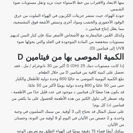
منها الابتعاد والاقتراب من خط الاستواء حيث تزيد وتقل مستويات ضوء
الشمس.
جودة الهواء، حيث تنتشر جزيئات الكربون في الهواء الملوث من حرق
الوقود الأحفوري والخشب ومواد أخرى وتمتص الأشعة فوق البنفسجية،
مما يقلل إنتاج فيتامين د.
وكذلك العُمر، فبالمقارنة مع الأشخاص الأصغر سنًا، فإن كبار السن لديهم
مستويات منخفضة من المادة الموجودة في الجلد والتي يحولها ضوء
UVB إلى فيتامين (D).
الكمية الموصى بها من فيتامين D
إذا كانت مستويات دمك 25 (OH) D أكبر من 30 نانوغرام / مل ، فقد
تحصل على كمية كافية من فيتامين D من خلال الطعام.
تبلغ الكمية اليومية الموصى به حاليًا 600 وحدة دولية للأطفال والكبار
حتى سن 50 عامًا و 800 وحدة دولية يوميًا لأكثر من 50 عامًا.
قد
يكون هذا صعبًا
لأن فيتامين د موجود في عدد قليل جدًا من الأطعمة ،
وقد تضطر إلى تناول الكثير من هذه الأطعمة للحصول على ما يكفي من
فيتامين (د) كل يوم!
على سبيل المثال قد تحتاج إلى 3 أوقية. من سمك السلمون في وجبة
واحدة، و 2 حصص من الألبان في اليوم أو 9 أوقية من التونة، وحصتان
من الألبان.
يمكنك أيضًا قضاء 15 دقيقة يوميًا في الهواء الطلق مع تعريض الوجه