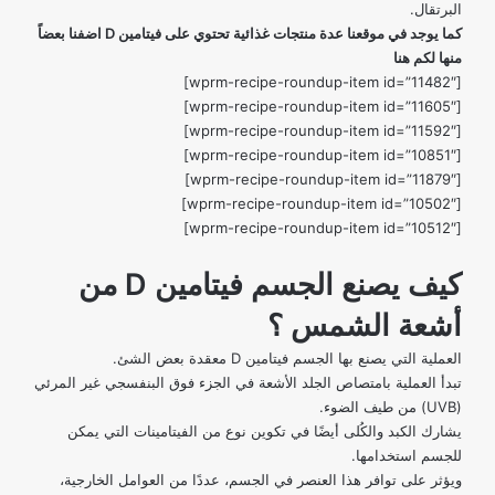
البرتقال.
كما يوجد في موقعنا عدة منتجات غذائية تحتوي على فيتامين D اضفنا بعضاً
منها لكم هنا
[wprm-recipe-roundup-item id=”11482″]
[wprm-recipe-roundup-item id=”11605″]
[wprm-recipe-roundup-item id=”11592″]
[wprm-recipe-roundup-item id=”10851″]
[wprm-recipe-roundup-item id=”11879″]
[wprm-recipe-roundup-item id=”10502″]
[wprm-recipe-roundup-item id=”10512″]
كيف يصنع الجسم فيتامين D من
أشعة الشمس ؟
العملية التي يصنع بها الجسم فيتامين D معقدة بعض الشئ.
تبدأ العملية بامتصاص الجلد الأشعة في الجزء فوق البنفسجي غير المرئي
(UVB) من طيف الضوء.
يشارك الكبد والكُلى أيضًا في تكوين نوع من الفيتامينات التي يمكن
للجسم استخدامها.
ويؤثر على توافر هذا العنصر في الجسم،
عددًا من العوامل الخارجية
،