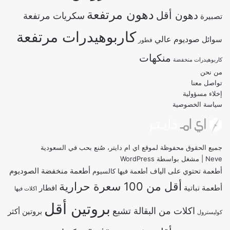
دهون مرتفعة
دهون أقل
سكريات مرتفعة
تصبيرة
كاربوهيدرات مرتفعة
صوديوم عالي
سوائل
فطور
منكهات
كاربوهيدرات منخفضة
من نحن
تواصل معنا
إخلاء مسؤولية
سياسة الخصوصية
جميع الحقوق محفوظة لموقع اي ام دايتر، صُنع بحب في السعودية
Neve
| مشغل بواسطة
WordPress
أطعمة منخفضة الصوديوم
أطعمة تحتوي على الياف
أطعمة فيها كالسيوم
أقل من 100 سعرة حرارية
أطعمة نباتية
افطار
اكلات فيها
بروتين أقل
اكلات من البقالة تشبع
بروتين أكثر
كوليسترول