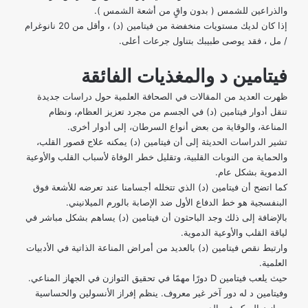
والذراعين للشمس ( بدون واقٍ من أشعة الشمس ).
إذا كان لديك مستويات منخفضة من فيتامين (د) ، وأقل من 20 نانوغرام
/ مل ، فقد يوصى طبيبك بتناول جرعات أعلى.
فيتامين د والمغذيات الفائقة
ظهرت العديد من المقالات في الصحافة العلمية حول دراسات جديدة
تنقل أدوار فيتامين (د) في الجسم من مجرد تعزيز العظام، ونظام
المناعة، والوقاية من بعض أنواع السرطان، إلى أدوار أخرى.
تشير
الدراسات الحديثة
إلى أن فيتامين (د) يمكنه علاج قصور القلب،
والحماية من النوبات القلبية، وتقليل خطر الوفاة لأسباب القلب والأوعية
الدموية بشكل عام.
كما اتضح أن فيتامين (د) الذي تتخلله أجسامنا عند تعرضه للأشعة فوق
البنفسجية هو خط الدفاع الأول ضد الإصابة بالورم الميلانيني.
بالإضافة إلى ذلك وجد الباحثون أن فيتامين (د) يساهم بشكل مباشر في
لياقة القلب والأوعية الدموية.
وارتبط نقص فيتامين (د) بالعديد من أمراض المناعة الذاتية في الأدبيات
العلمية.
حيث يلعب فيتامين D دورًا مهمًا في تحقيق التوازن في الجهاز المناعي.
وفيتامين د له دور آخر غير معروف. ينظم إفراز الأنسولين والحساسية
ويوازن السكر في الدم.