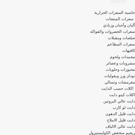
قائمة
حاسبة السعرات الحرارية
التنقل
سعرات المنتجات
ألبان وأجبان وزبادي
سعرات الخضروات والفواكه
صلصات ومقبلات
سعرات المطاعم
كافيهات
مجمدات ولحوم
مشروبات وعصائر
مخبوزات وحلويات
نودلز ورز وبقوليات
مقرمشات وتسالي
اكلات حسب الدايت
اكلات كيتو دايت
دايت عالي البروتين
دايت لو كارب
دايت قليل الدهون
دايت قليل الاملاح
دايت عالي الالياف
ريجيم منخفض الكوليستيرول