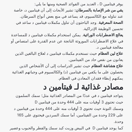
يوفر فيتامين D ،
العديد من الفوائد الصحية
ومنها ما يلي:
يقي من شر الإصابة بالسرطان:
تشير الأبحاث إلى أن فيتامين د، خاصة
عند تناوله مع الكالسيوم، قد يساعد في منع بعض أنواع السرطان.
الصحة المعرفية
. وجد الباحثون أن تناول مكملات فيتامين د ساعد في
تحسين الوظيفة الإدراكية.
يعالج الاضطرابات الوراثية
. يمكن استخدام مكملات فيتامين د للمساعدة
في علاج الاضطرابات الموروثة الناتجة عن عدم القدرة على امتصاص أو
معالجة فيتامين د.
علاج لين العظام
حيث تستخدم مكملات فيتامين د لعلاج البالغين الذين
يعانون من نقص حاد من الفيتامين.
علاج هشاشة العظام
حيث تشير الدراسات إلى أن الأشخاص الذين
يحصلون على ما يكفي من فيتامين (د) والكالسيوم في وجباتهم الغذائية
يمكنهم إبطاء فقدان المعادن في العظام.
مصادر غذائية لـ فيتامين د
يتواجد فيتامين د في عددًا من المصادر الغذائية مثل؛ سمك السلمون
حيث تحتوي 3 أوقيات منه على 444 وحدة من فيتامين D
وسمك التونة حيث تحتوي 3 أوقيات منه على 444 وحدة من فيتامين د
على 229 وحدة من الفيتامين، أما سمك السردين فيحتوي على 165
وحدة.
كما يوجد فيتامين D في البيض وزيت كبد سمك والفطر والحبوب وعصير