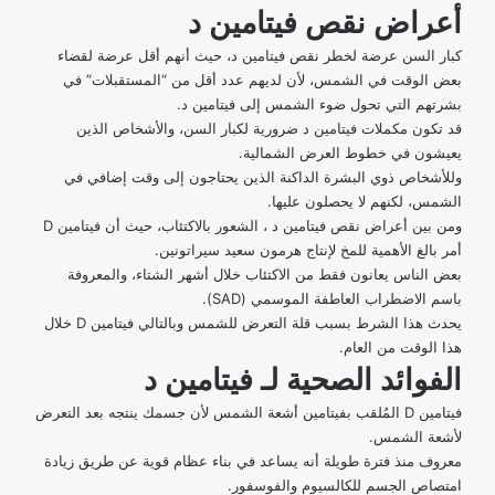
أعراض نقص فيتامين د
كبار السن عرضة لخطر نقص فيتامين د،
حيث أنهم أقل عرضة لقضاء
بعض الوقت في الشمس، لأن لديهم عدد أقل من “المستقبلات” في
بشرتهم التي تحول ضوء الشمس إلى فيتامين د.
قد تكون مكملات فيتامين د ضرورية لكبار السن، والأشخاص الذين
يعيشون في خطوط العرض الشمالية.
وللأشخاص ذوي البشرة الداكنة الذين يحتاجون إلى وقت إضافي في
الشمس، لكنهم لا يحصلون عليها.
ومن بين
أعراض نقص فيتامين د
، الشعور بالاكتئاب، حيث أن فيتامين D
أمر بالغ الأهمية للمخ لإنتاج هرمون سعيد سيراتونين.
بعض الناس يعانون فقط من الاكتئاب خلال أشهر الشتاء، والمعروفة
باسم الاضطراب العاطفة الموسمي (SAD).
يحدث هذا الشرط بسبب قلة التعرض للشمس وبالتالي فيتامين D خلال
هذا الوقت من العام.
الفوائد الصحية لـ فيتامين د
فيتامين D المُلقب بفيتامين أشعة الشمس لأن جسمك ينتجه بعد التعرض
لأشعة الشمس.
معروف منذ فترة طويلة أنه يساعد في بناء عظام قوية عن طريق زيادة
امتصاص الجسم للكالسيوم والفوسفور.