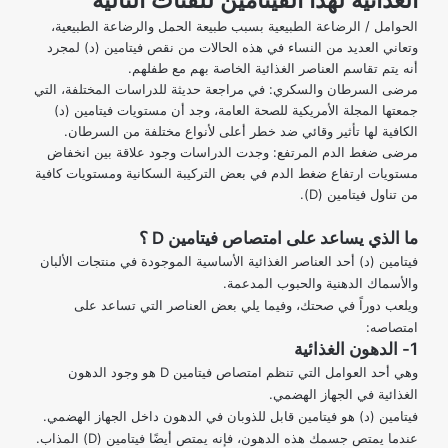
الحوامل / الرضاعة الطبيعية
بسبب طبيعة الحمل والرضاعة الطبيعية،
وتعاني العديد من النساء في هذه الحالات من نقص فيتامين (د) لمجرد
أنه يتم تقاسم العناصر الغذائية الخاصة بهم مع طفلهم.
مرضى السرطان والسكري: في
مراجعة حديثة للدراسات المختلفة
، التي
جمعتها المجلة الأمريكية للصحة العامة، وجد أن مستويات فيتامين (د)
الكافية لها تأثير وقائي ضد خطر أعلى لأنواع مختلفة من السرطان.
مرضى ضغط الدم المرتفع
: وجدت الدراسات وجود علاقة بين انخفاض
مستويات ارتفاع ضغط الدم في بعض التركيبة السكانية ومستويات كافية
من تناول فيتامين (D).
ما الذي يساعد على امتصاص فيتامين D ؟
فيتامين (د) أحد العناصر الغذائية الأساسية الموجودة في منتجات الألبان
والأسماك الدهنية والحبوب المدعمة.
ويلعب دوراً في صحتك، وفيما يلي بعض العناصر التي تساعد على
امتصاصه:
1- الدهون الغذائية
وهي أحد العوامل التي تنظم امتصاص فيتامين D هو وجود الدهون
الغذائية في الجهاز الهضمي.
فيتامين (د) هو فيتامين قابل للذوبان في الدهون داخل الجهاز الهضمي.
عندما يمتص جسمك هذه الدهون، فإنه يمتص أيضًا فيتامين (D) المذاب.