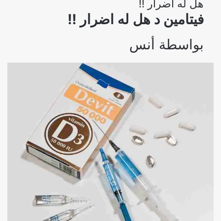
هل له اضرار !!
فيتامين د هل له اضرار !!
بواسطة
أنس