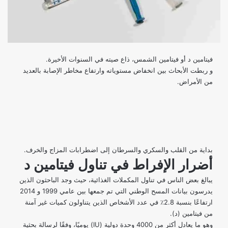
فيتامين د أو فيتامين الشمس، ذاع صيته في السنوات الأخيرة.
و ربطت الأبحاث بين انخفاض مستوياته وارتفاع مخاطر الإصابة بالعديد
من الأمراض.
بداية من القلب والسكري والسرطان إلى اضطرابات المزاج والخرف.
أضرار الإفراط في تناول فيتامين د
يبالغ بعض الناس في تناول المكملات الغذائية، حيث وجد الباحثون الذين
يدرسون
بيانات المسح الوطني التي تم جمعها بين عامي 1999 و 2014
ارتفاعًا بنسبة 2.8٪ في عدد الأشخاص الذين يتناولون كميات غير آمنة
من فيتامين (د).
وهو ما يعادل أكثر من 4000 وحدة دولية (IU) يوميًا، وفقًا لرسالة بحثية