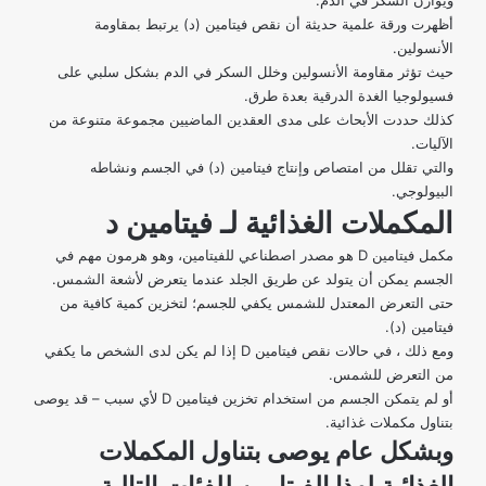
أظهرت
ورقة علمية حديثة
أن نقص فيتامين (د) يرتبط بمقاومة
الأنسولين.
حيث تؤثر مقاومة الأنسولين وخلل السكر في الدم بشكل سلبي على
فسيولوجيا الغدة الدرقية بعدة طرق.
كذلك حددت الأبحاث على مدى العقدين الماضيين مجموعة متنوعة من
الآليات.
والتي تقلل من امتصاص وإنتاج فيتامين (د) في الجسم ونشاطه
البيولوجي.
المكملات الغذائية لـ فيتامين د
مكمل فيتامين D هو مصدر اصطناعي للفيتامين، وهو هرمون مهم في
الجسم يمكن أن يتولد عن طريق الجلد عندما يتعرض لأشعة الشمس.
حتى التعرض المعتدل للشمس يكفي للجسم؛ لتخزين كمية كافية من
فيتامين (د).
ومع ذلك ، في حالات نقص فيتامين D إذا لم يكن لدى الشخص ما يكفي
من التعرض للشمس.
أو لم يتمكن الجسم من استخدام تخزين فيتامين D لأي سبب – قد
يوصى
بتناول مكملات غذائية
.
وبشكل عام يوصى بتناول المكملات
الغذائية لهذا الفيتامين للفئات التالية