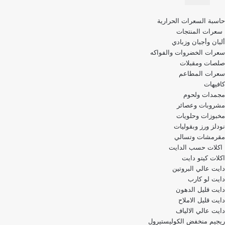
قائمة
حاسبة السعرات الحرارية
التنقل
سعرات المنتجات
ألبان وأجبان وزبادي
سعرات الخضروات والفواكه
صلصات ومقبلات
سعرات المطاعم
كافيهات
مجمدات ولحوم
مشروبات وعصائر
مخبوزات وحلويات
نودلز ورز وبقوليات
مقرمشات وتسالي
اكلات حسب الدايت
اكلات كيتو دايت
دايت عالي البروتين
دايت لو كارب
دايت قليل الدهون
دايت قليل الاملاح
دايت عالي الالياف
ريجيم منخفض الكوليستيرول