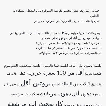
فلوتس هو ويفر هش محشو بكريمة الشوكولاتة، والمغطى بشكولاتة
الحليب
تعرفوا على السعرات الحرارية في
شوكولاته جواهر
الوسوم:
اكلات فيها كوليسترول
اكلات من البقالة تشبع
السعرات الحرارية في
حلويات العيد
بروتين أقل
حلى مع قهوه
حلى منخفض
الصوديوم
خفايف
شوكلاته
شوكولاته أقل سعرات حرارية
السابق
نسكافية قهوة سريعة التحضير كراميل 1 ظرف
التالي
السعرات الحرارية في تويكس Twix شوكولاته
أطعمة منخفضة الصوديوم
أطعمة تحتوي على الياف
أطعمة فيها كالسيوم
أقل من 100 سعرة حرارية
أطعمة نباتية
افطار
اكلات فيها
بروتين أقل
اكلات من البقالة تشبع
بروتين أكثر
كوليسترول
دهون مرتفعة
دهون أقل
سكريات مرتفعة
تصبيرة
كاربوهيدرات مرتفعة
صوديوم عالي
سوائل
فطور