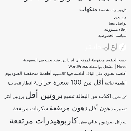
منكهات
كاربوهيدرات منخفضة
من نحن
تواصل معنا
إخلاء مسؤولية
سياسة الخصوصية
جميع الحقوق محفوظة لموقع اي ام دايتر، صُنع بحب في السعودية
Neve
| مشغل بواسطة
WordPress
أطعمة منخفضة الصوديوم
أطعمة تحتوي على الياف
أطعمة فيها كالسيوم
أقل من 100 سعرة حرارية
أطعمة نباتية
افطار
اكلات فيها
بروتين أقل
اكلات من البقالة تشبع
بروتين أكثر
كوليسترول
دهون مرتفعة
دهون أقل
سكريات مرتفعة
تصبيرة
كاربوهيدرات مرتفعة
صوديوم عالي
سوائل
فطور