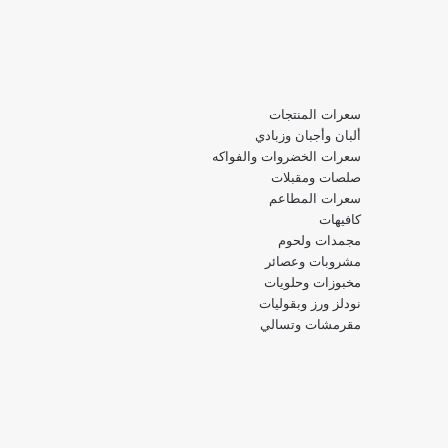
سعرات المنتجات
ألبان وأجبان وزبادي
سعرات الخضروات والفواكه
صلصات ومقبلات
سعرات المطاعم
كافيهات
مجمدات ولحوم
مشروبات وعصائر
مخبوزات وحلويات
نودلز ورز وبقوليات
مقرمشات وتسالي