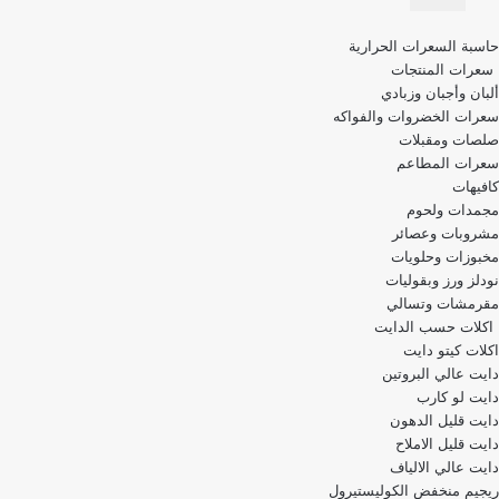
قائمة
حاسبة السعرات الحرارية
التنقل
سعرات المنتجات
ألبان وأجبان وزبادي
سعرات الخضروات والفواكه
صلصات ومقبلات
سعرات المطاعم
كافيهات
مجمدات ولحوم
مشروبات وعصائر
مخبوزات وحلويات
نودلز ورز وبقوليات
مقرمشات وتسالي
اكلات حسب الدايت
اكلات كيتو دايت
دايت عالي البروتين
دايت لو كارب
دايت قليل الدهون
دايت قليل الاملاح
دايت عالي الالياف
ريجيم منخفض الكوليستيرول