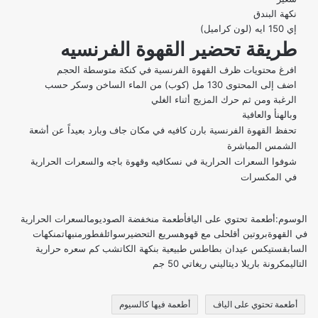
نكهة البندق
إي 150 ايه (لون كراميل)
طريقة تحضير القهوة الفرنسيه
افرغ محتويات ظرف القهوة الفرنسية في كنكة متوسطة الحجم
اضف إلى المحتوى 130 مل (كوب) من الماء الساخن وسكر حسب
الرغبة ومن ثم حرك المزيج أثناء الغلي
وبالهنأ والعافية
تحفظ القهوة الفرنسية بارن كافيه في مكان جاف وبارد بعيداً عن أشعة
الشمس المباشرة
شوفوا السعرات الحرارية في نسكافيه
و
قهوة باجه
و
السعرات الحرارية
في المكسرات
الوسوم:
أطعمة تحتوي على الياف
أطعمة منخفضة الصوديوم
السعرات الحرارية
في القهوة
بروتين أقل
حلى مع قهوه
سريع التحضير
سوائل
فطور
منبهات
منكهات
السابق
ستيكس عيدان بطاطس طبيعية بنكهة الكاتشب كم سعره حرارية
التالي
مكرونة باريلا ديتاليني ريغاتي 50 جم
أطعمة تحتوي على الياف
أطعمة فيها كالسيوم