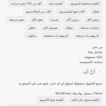
أطعمة منخفضة الصوديوم
أطعمة نباتية
أقل من 100 سعرة حرارية
افطار
اكلات فيها كوليسترول
اكلات من البقالة تشبع
بروتين أقل
بروتين أكثر
تصبيرة
دهون أقل
دهون مرتفعة
سكريات مرتفعة
سوائل
صوديوم عالي
فطور
كاربوهيدرات مرتفعة
كاربوهيدرات منخفضة
منكهات
من نحن
تواصل معنا
إخلاء مسؤولية
سياسة الخصوصية
جميع الحقوق محفوظة لموقع اي ام دايتر، صُنع بحب في السعودية
Neve
| مشغل بواسطة
WordPress
أطعمة تحتوي على الياف
أطعمة فيها كالسيوم