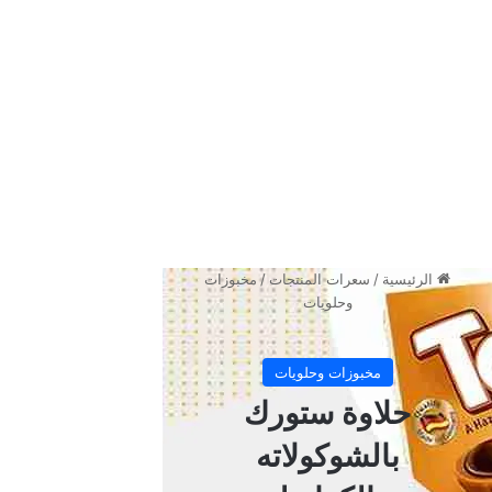
سكر
جيلاتين بقري صافي
منظم حموضة (حمض الفيوميريك (إي 297)
نكهة توت اصطناعية
لون اصطناعي (أليورا أحمر (إي 129)
طريقة تحضير جيلي التوت من العلالي
أفرغ محتوى العلبة في وعاء عميق.
أضيف كوب واحد بحجم 250 مل من الماء المغلي إلى محتوى
العلبة.
حرك المزيج جيدًا حتى يذوب تمامًا.
أضيف كوب واحد (250 مل) من الماء البارد على المزيج
السابق إعداده.