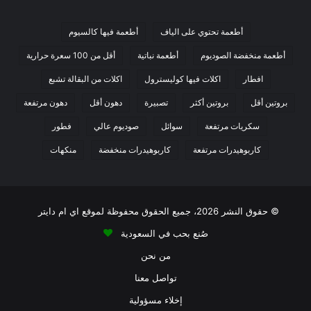
الشمس المباشرة.
قد يكون للألوان الاصطناعية تأثير سلبي على النشاط، والتركيز
أطعمة تحتوي على الياف
أطعمة فيها كالسيوم
لدى الأطفال.
أطعمة منخفضة الصوديوم
أطعمة نباتية
أقل من 100 سعرة حرارية
قد يحتوي المنتج على القليل من الحليب.
افطار
اكلات فيها كوليسترول
اكلات من البقالة تشبع
المنتج يكفي لتحضير 4 حصص.
بروتين أقل
بروتين أكثر
تصبيرة
دهون أقل
دهون مرتفعة
سكريات مرتفعة
سوائل
صوديوم عالي
فطور
كاربوهيدرات مرتفعة
كاربوهيدرات منخفضة
منكهات
تعرفوا أيضًا على
سعرات جيلي فوستر كلاركس
© حقوق النشر 2026، جميع الحقوق محفوظة لموقع اي ام دايتر
سعرات جيلي الليمون
صُنع بحب في السعودية
جيلي توت جرينز
من نحن
تواصل معنا
أقل من 100 سعرة حرارية
اكلات سريعة التحضير
إخلاء مسؤولية