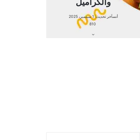
حرك المزيج جيدًا حتى تتجانس كل المكونات معًا.
صب المزيج في 4 بولات، ومن ثم قم بوضعه في الثلاجة حتى
يتكثف، أو يصبح قالبًا.
يقدم الجيلي باردًا.