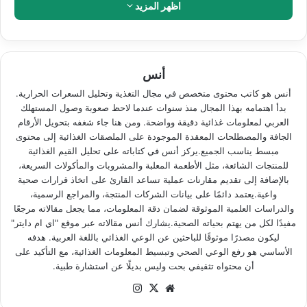
اظهر المزيد
الشوكولاتة و البسكوت وأهم المكونات الغذائية
الداخلة في تركيبه، فتابعونا.
أنس
أنس هو كاتب محتوى متخصص في مجال التغذية وتحليل السعرات الحرارية.
بدأ اهتمامه بهذا المجال منذ سنوات عندما لاحظ صعوبة وصول المستهلك
العربي لمعلومات غذائية دقيقة وواضحة. ومن هنا جاء شغفه بتحويل الأرقام
الجافة والمصطلحات المعقدة الموجودة على الملصقات الغذائية إلى محتوى
السعرات الحرارية في ايسكريم بابو
مبسط يناسب الجميع.يركز أنس في كتاباته على تحليل القيم الغذائية
للمنتجات الشائعة، مثل الأطعمة المعلبة والمشروبات والمأكولات السريعة،
بنكهة الشوكولاتة و البسكوت
بالإضافة إلى تقديم مقارنات عملية تساعد القارئ على اتخاذ قرارات صحية
واعية.يعتمد دائمًا على بيانات الشركات المنتجة، والمراجع الرسمية،
تبلغ السعرات الحرارية في ايسكريم بابو بنكهة
والدراسات العلمية الموثوقة لضمان دقة المعلومات، مما يجعل مقالاته مرجعًا
مفيدًا لكل من يهتم بحياته الصحية.يشارك أنس مقالاته عبر موقع "اي ام دايتر"
الشوكولاتة و البسكوت 110 سعرة حرارية تأتي
ليكون مصدرًا موثوقًا للباحثين عن الوعي الغذائي باللغة العربية. هدفه
الأساسي هو رفع الوعي الصحي وتبسيط المعلومات الغذائية، مع التأكيد على
معظمها من الكربوهيدرات حيث تشكل نسبة
أن محتواه تثقيفي بحت وليس بديلًا عن استشارة طبية.
54.3% ومن ثم الدهون بنسبة 39.5% واخيراً
موقع
‫X
انستقرام
البروتين بنسبة 6.2%.
الويب