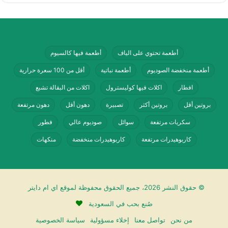
بالنسبة لسعرات الماكروز بالجرامات، فتتوزع ما
بين كربوهيدرات بمقدار 19.2 جم، ودهون بمقدار
أطعمة تحتوي على الياف
أطعمة فيها كالسيوم
6.2 جم، وبروتين بمقدار 2.2 جم.
أطعمة منخفضة الصوديوم
أطعمة نباتية
أقل من 100 سعرة حرارية
افطار
اكلات فيها كوليسترول
اكلات من البقالة تشبع
يحتوي المنتج كذلك على دهون مشبعة بمقدار 3
بروتين أقل
بروتين أكثر
تصبيرة
دهون أقل
دهون مرتفعة
جم، ودهون متحولة بمقدار 0.3 جم، كما يتضمن
سكريات مرتفعة
سوائل
صوديوم عالي
فطور
المنتج سكر بمقدار 17.3 جم.
كاربوهيدرات مرتفعة
كاربوهيدرات منخفضة
منكهات
© حقوق النشر 2026، جميع الحقوق محفوظة لموقع اي ام دايتر
صُنع بحب في السعودية
من نحن
تواصل معنا
إخلاء مسؤولية
سياسة الخصوصية