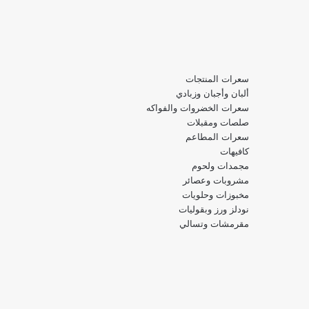
سعرات المنتجات
ألبان وأجبان وزبادي
سعرات الخضروات والفواكه
صلصات ومقبلات
سعرات المطاعم
كافيهات
مجمدات ولحوم
مشروبات وعصائر
مخبوزات وحلويات
نودلز ورز وبقوليات
مقرمشات وتسالي