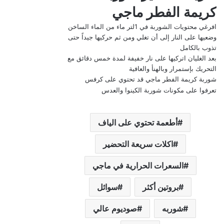
نكهة لحم البقر المطابقة للطبيعة
كمون
فلفل حار
كركم
فلفل أسود
فلفل افرنجي
هال ( هيل )
قرفة
زنجبيل
بقدونس
طريقة تحضير شوربة الشوفان
بالطماطم ونكهة اللحم ماجي
افرغي محتويات شوربة الشوفان في 1 لتر ماء من الماء
الساخن وضعيها على النار إلى أن تغلي ومن ثم حركيها جيداً