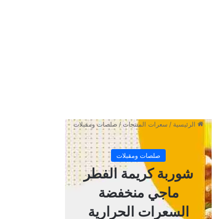
اللحم ماجي كم سعره حرارية
تبلغ السعرات الحرارية في شوربة الشوفان هذه حوالي 208 سعرة
حرارية، وهذا في كل 65 جم، وتتوزع سعرات الماكروز داخل تلك
الكمية بالشكل التالي، كربوهيدرات 39.2 جم، وبروتين بمقدار 5.6
جم، ودهون بمقدار 3.2 جم.