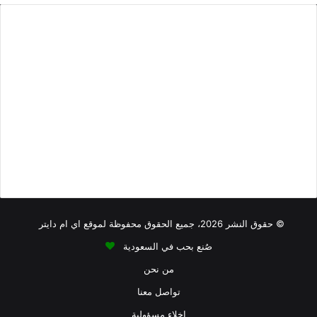
السعرات الحرارية في ماجي
خفايف
أطعمة منخفضة الصوديوم
أطعمة تحتوي على الياف
أطعمة فيها كالسيوم
دهون أقل
سوائل
شوربه
طماطم
أقل من 100 سعرة حرارية
أطعمة نباتية
افطار
اكلات فيها
نستله
بروتين أقل
اكلات من البقالة تشبع
بروتين
كوليسترول
دهون مرتفعة
دهون أقل
سكريات مرتفعة
أكثر
تصبيرة
كاربوهيدرات مرتفعة
صوديوم عالي
سوائل
فطور
منكهات
كاربوهيدرات منخفضة
© حقوق النشر 2026، جميع الحقوق محفوظة لموقع اي ام دايتر
صُنع بحب في السعودية
من نحن
تواصل معنا
إخلاء مسؤولية