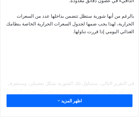
الدافيء في غضون دقائق معدودة.
بالرغم من أنها شوربة ستظل تتضمن بداخلها عدد من السعرات
الحرارية، لهذا يجب ضمها لجدول السعرات الحرارية الخاصة بنظامك
الغذائي اليومي إذا قررت تناولها.
في التقرير التالي، سنتناول تلك الشوربة بشكل تفصيلي، وسنتعرف
على أهم السعرات الحرارية الموجودة بها، خصوصًا سعرات الماكروز،
بالإضافة إلى المكونات الغذائية التي تم إعداد المنتج منها، فتابعونا.
اظهر المزيد
شوربة الشوفان بالطماطم ونكهة