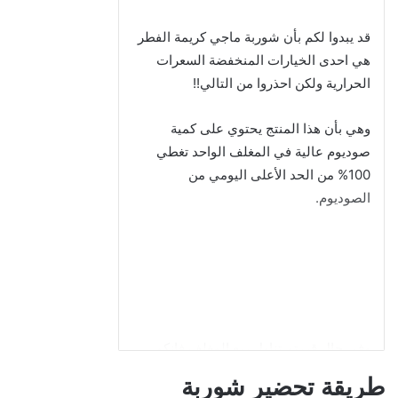
مكونات شوربة الشوفان بالطماطم
ونكهة اللحم ماجي
30.4% رقائق الشوفان
دقيق القمح
نشأ (بطاطا)
ملح مدعم باليود
بودرة بصل مجفف
4.6 % بودرة طماطم مجففة
3 % طماطم مجففة رقائق
سكر
دهن الدجاج
مستخلص الخميرة