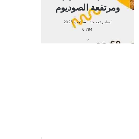
تحتوي الشوربة أيضا على دهون مشبعة بمقدار 0.8 جم، وصوديوم
3.08 ملجم، وألياف غذائية بمقدار 4.4 جم، بالإضافة إلى سكر
بمقدار 6 جم.