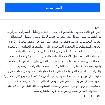
المقابل يعد هذا المزيج عالي السعرات بشكل كبير، فعندما يتم جمع
اظهر المزيد
كل من الكربوهيدرات، والدهون، والبروتين معًا نحصل على دفعة
كبيرة من الأنسلوين التي ترتفع بالدم مجرد تناول هذا الخليط.
أنس
اليوم سنحدثكم عن زنجر دجاج ساديا، وسنتعرف على ما هي أهم
أنس هو كاتب محتوى متخصص في مجال التغذية وتحليل السعرات الحرارية.
السعرات الموجودة في تلك القطع من بروست الدجاج بالإضافة إلى
بدأ اهتمامه بهذا المجال منذ سنوات عندما لاحظ صعوبة وصول المستهلك
أهم المكونات الغذائية المعد منها المنتج.
العربي لمعلومات غذائية دقيقة وواضحة. ومن هنا جاء شغفه بتحويل الأرقام
الجافة والمصطلحات المعقدة الموجودة على الملصقات الغذائية إلى محتوى
مبسط يناسب الجميع.يركز أنس في كتاباته على تحليل القيم الغذائية
للمنتجات الشائعة، مثل الأطعمة المعلبة والمشروبات والمأكولات السريعة،
بالإضافة إلى تقديم مقارنات عملية تساعد القارئ على اتخاذ قرارات صحية
واعية.يعتمد دائمًا على بيانات الشركات المنتجة، والمراجع الرسمية،
والدراسات العلمية الموثوقة لضمان دقة المعلومات، مما يجعل مقالاته مرجعًا
مفيدًا لكل من يهتم بحياته الصحية.يشارك أنس مقالاته عبر موقع "اي ام دايتر"
ليكون مصدرًا موثوقًا للباحثين عن الوعي الغذائي باللغة العربية. هدفه
الأساسي هو رفع الوعي الصحي وتبسيط المعلومات الغذائية، مع التأكيد على
أن محتواه تثقيفي بحت وليس بديلًا عن استشارة طبية.
م
ا
و
X
ن