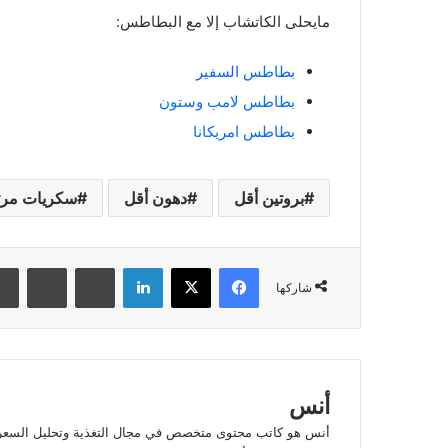
مايحلى الكاتشاب إلا مع البطاطس:
بطاطس السفير
بطاطس لامب وستون
بطاطس امريكانا
بروتين أقل
دهون أقل
سكريات مرت
فيسبوك
‫X
لينكدإن
بينتيريست
‏Reddit
شاركها
أنس
أنس هو كاتب محتوى متخصص في مجال التغذية وتحليل السعرات 