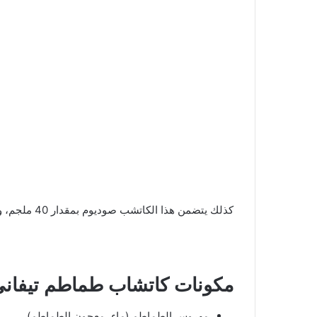
كذلك يتضمن هذا الكاتشب صوديوم بمقدار 40 ملجم، وسكر بمقدار 0.995 جم
مكونات كاتشاب طماطم تيفان
مهروس الطماطم (ماء، معجون الطماطم)