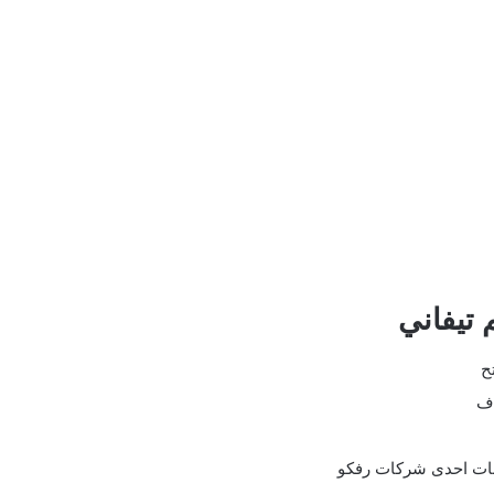
تيفاني
ح
اف
طبات احدى شركات رفكو