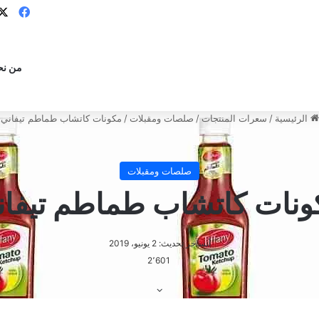
فيس
من نح
الرئيسية
/
سعرات المنتجات
/
صلصات ومقبلات
/
مكونات كاتشاب طماطم تيفاني
صلصات ومقبلات
ونات كاتشاب طماطم تيفان
أنس
آخر تحديث: 2 يونيو، 2019
2٬601