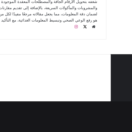
شغفه بتحويل الأرقام الجافة والمصطلحات المعقدة الموجودة عل
والمشروبات والمأكولات السريعة، بالإضافة إلى تقديم مقارنات 
لضمان دقة المعلومات، مما يجعل مقالاته مرجعًا مفيدًا لكل من 
هو رفع الوعي الصحي وتبسيط المعلومات الغذائية، مع التأكيد
م
ا
و
X
ن
ق
س
ع
ت
ا
ق
ل
ر
و
ا
أطعمة منخفضة
أطعمة تحتوي على الياف
أطعمة فيها كالسيوم
ي
م
أقل
ب
دهون مرت
دهون أقل
بروتين أكثر
تصبيرة