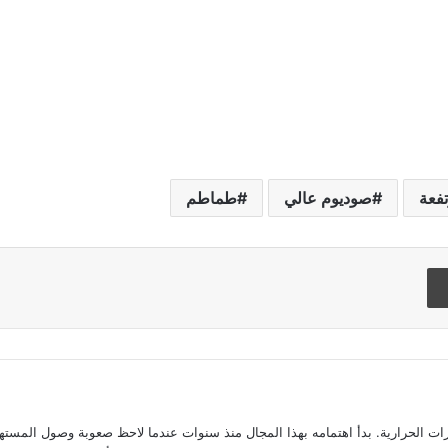
فعة
صوديوم عالي
طماطم
Flipboard
الحرارية. بدأ اهتمامه بهذا المجال منذ سنوات عندما لاحظ صعوبة وصول المستهلك