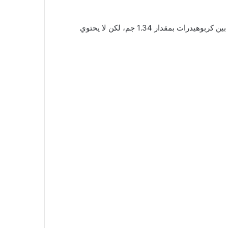
تبلغ السعرات الحرارية في كاتشاب طماطم تيفاني بكمية مكونة من 5 جم حوالي 5.36 سعرة حرارية، وتتوزع سعرات الماكروز ما بين كربوهيدرات بمقدار 1.34 جم، لكن لا يحتوي