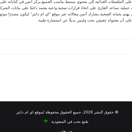
ى الملصقات الغذائية إلى محتوى مبسط يناسب الجميع.يركز أنس في كتاباته على تحلي
عملية تساعد القارئ على اتخاذ قرارات صحية واعية.يعتمد دائمًا على بيانات الشركا
يهتم بحياته الصحية.يشارك أنس مقالاته عبر موقع "اي ام دايتر" ليكون مصدرًا موثوقً
 على أن محتواه تثقيفي بحت وليس بديلًا عن استشارة طبية.
أقل من 100 سعرة حرارية
 الصوديوم
أطعمة نباتية
افطار
اكل
كاربوهيدر
فعة
سكريات مرتفعة
صوديوم عالي
سوائل
فطور
© حقوق النشر 2026، جميع الحقوق محفوظة لموقع اي ام دايتر
صُنع بحب في السعودية
من نحن