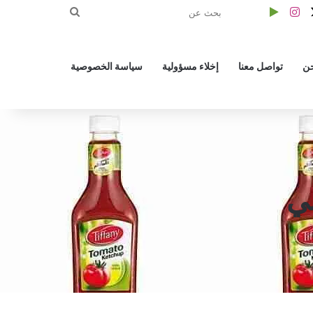
‫X
بوك
انستقرام
الوضع المظلم
بحث
عن
ن
تواصل معنا
إخلاء مسؤولية
سياسة الخصوصية
ي