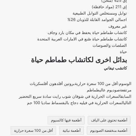
إي 425 (مثخن)
إي 211 (مواد حافظة)
توابل ومستخلص التوابل الطبيعية
اجمالي الجوامد القابلة للذوبان 26%
غير معروف
كاتشاب طماطم حياة يحفظ في مكان بارد وجاف
كاتشاب طماطم حياة صُنع في الامارات العربية المتحدة
الصلصات والصوصات
حياة
بدائل اخرى لكاتشاب طماطم حياة
كاتشب تيفاني
الوسوم:
أقل من 100 سعرة حرارية
بروتين أقل
دهون أقل
سكريات
مرتفعة
صوديوم عالي
طماطم
السابق
السعرات الحرارية في شوفان شوب رايت سادة سريع التحضير
التالي
السعرات الحرارية في فيليه دجاج بالبقسماط ساديا 100 جم
أطعمة تحتوي على الياف
أطعمة فيها كالسيوم
أطعمة منخفضة الصوديوم
أطعمة نباتية
أقل من 100 سعرة حرارية