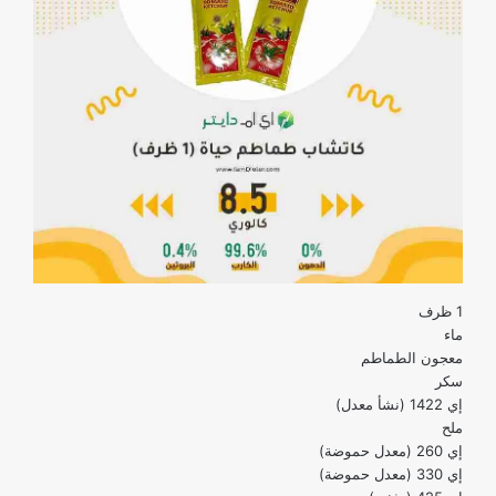
1 ظرف
ماء
معجون الطماطم
سكر
إي 1422 (نشأ معدل)
ملح
إي 260 (معدل حموضة)
إي 330 (معدل حموضة)