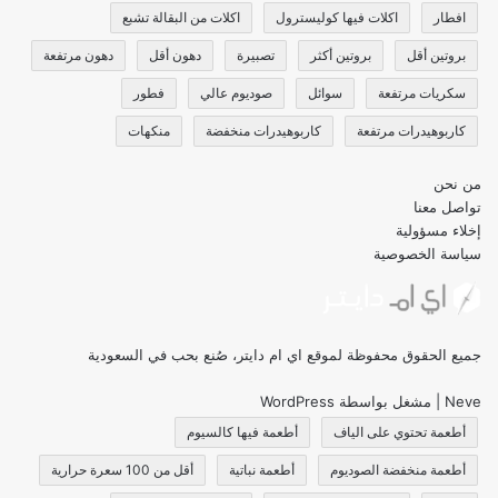
افطار
اكلات فيها كوليسترول
اكلات من البقالة تشبع
بروتين أقل
بروتين أكثر
تصبيرة
دهون أقل
دهون مرتفعة
سكريات مرتفعة
سوائل
صوديوم عالي
فطور
كاربوهيدرات مرتفعة
كاربوهيدرات منخفضة
منكهات
من نحن
تواصل معنا
إخلاء مسؤولية
سياسة الخصوصية
جميع الحقوق محفوظة لموقع اي ام دايتر، صُنع بحب في السعودية
Neve
| مشغل بواسطة
WordPress
أطعمة تحتوي على الياف
أطعمة فيها كالسيوم
أطعمة منخفضة الصوديوم
أطعمة نباتية
أقل من 100 سعرة حرارية