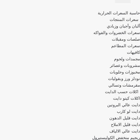
قائمة
حاسبة السعرات الحرارية
التنقل
سعرات المنتجات
ألبان وأجبان وزبادي
سعرات الخضروات والفواكه
صلصات ومقبلات
سعرات المطاعم
كافيهات
مجمدات ولحوم
مشروبات وعصائر
مخبوزات وحلويات
نودلز ورز وبقوليات
مقرمشات وتسالي
اكلات حسب الدايت
اكلات كيتو دايت
دايت عالي البروتين
دايت لو كارب
دايت قليل الدهون
دايت قليل الاملاح
دايت عالي الالياف
ريجيم منخفض الكوليستيرول