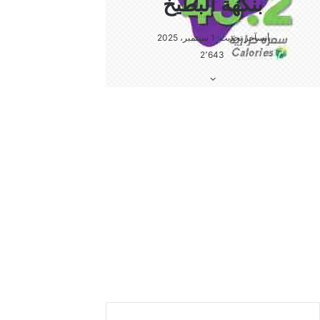
في حصة واحدة من صامولي بيتي بان أبيض من بنده بوزن 40 جرام
هناك سعرات حرارية تقدر بـ 116 سعرة حرارية.