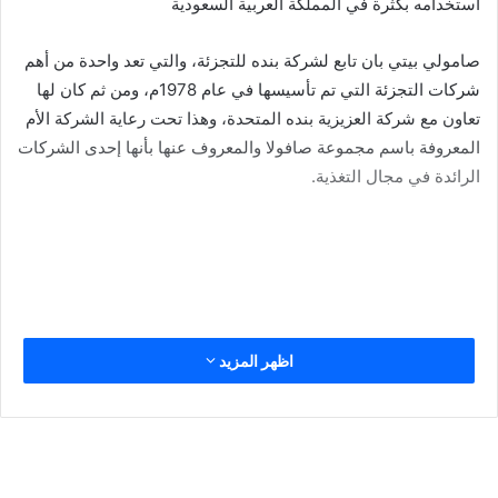
استخدامه بكثرة في المملكة العربية السعودية
صامولي بيتي بان تابع لشركة بنده للتجزئة، والتي تعد واحدة من أهم
شركات التجزئة التي تم تأسيسها في عام 1978م، ومن ثم كان لها
تعاون مع شركة العزيزية بنده المتحدة، وهذا تحت رعاية الشركة الأم
المعروفة باسم مجموعة صافولا والمعروف عنها بأنها إحدى الشركات
الرائدة في مجال التغذية.
لدى بنده العديد من أنواع الصامولي، ومنها هذا النوع المميز صامولي
اظهر المزيد
بيتي بان أبيض، ونظرًا لأنه يتم استهلاكه بكثره، دعونا في التقرير
التالي نتعرف على أهم السعرات الحرارية في صامولي بيتي بان
أبيض من بنده