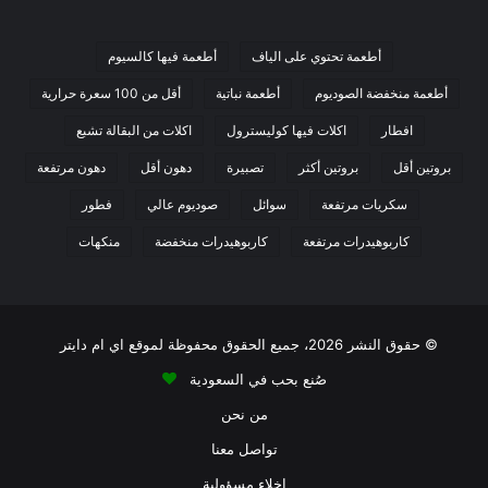
المكونات الغذائية في صامولي بيتي
أطعمة تحتوي على الياف
أطعمة فيها كالسيوم
بان أبيض من بنده
أطعمة منخفضة الصوديوم
أطعمة نباتية
أقل من 100 سعرة حرارية
افطار
اكلات فيها كوليسترول
اكلات من البقالة تشبع
بروتين أقل
بروتين أكثر
تصبيرة
دهون أقل
دهون مرتفعة
سكريات مرتفعة
سوائل
صوديوم عالي
فطور
كاربوهيدرات مرتفعة
كاربوهيدرات منخفضة
منكهات
© حقوق النشر 2026، جميع الحقوق محفوظة لموقع اي ام دايتر
صُنع بحب في السعودية
من نحن
تواصل معنا
إخلاء مسؤولية