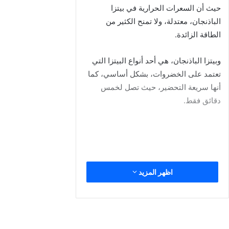
شخصين 640 جرام على الأقل، ويوجد بها 715.2 سعر حراري.
السعرات الحرارية في مكونات وجبة دجاج
البقسماط
بداية، يجب أن نؤكد أن الدجاج بالبقسماط أو (دجاج البانيه) في
الأصل وجبة إيطالية لذيذة، انتقلت للعالم العربي وبالتحديد مصر، مع
المكرونة بالصوص الأحمر.
وتتميز تلك الوجبة بسعرات حرارية أقل ودهون أقل، وبروتين أكثر،
ومع إضافة المكرونة، تزداد معدلات الألياف الغذائية والكربوهيدرات.
مكونات وجبة الدجاج بالبقسماط