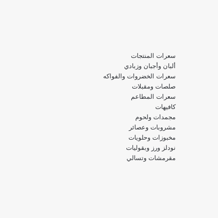
سعرات المنتجات
ألبان وأجبان وزبادي
سعرات الخضروات والفواكه
صلصات ومقبلات
سعرات المطاعم
كافيهات
مجمدات ولحوم
مشروبات وعصائر
مخبوزات وحلويات
نودلز ورز وبقوليات
مقرمشات وتسالي