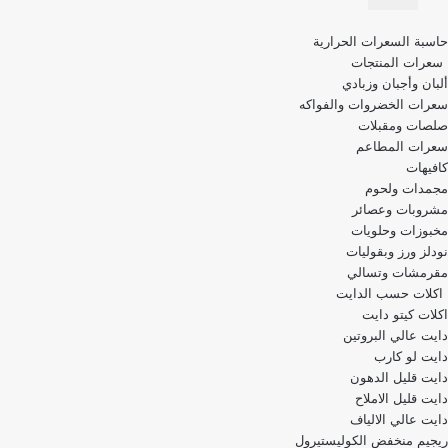
قائمة
حاسبة السعرات الحرارية
التنقل
سعرات المنتجات
ألبان وأجبان وزبادي
سعرات الخضروات والفواكه
صلصات ومقبلات
سعرات المطاعم
كافيهات
مجمدات ولحوم
مشروبات وعصائر
مخبوزات وحلويات
نودلز ورز وبقوليات
مقرمشات وتسالي
اكلات حسب الدايت
اكلات كيتو دايت
دايت عالي البروتين
دايت لو كارب
دايت قليل الدهون
دايت قليل الاملاح
دايت عالي الالياف
ريجيم منخفض الكوليستيرول