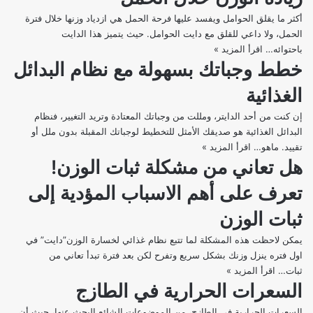
أكثر ما يقلق الحوامل ويفسد عليها فرحة الحمل هي ازدياد وزنها خلال فترة
الحمل، ولا داعي للقلق مع دايت الحوامل. حيث يتميز هذا الدايت
باحتوائه…
اقرأ المزيد »
دايت
خطط وجباتك بسهولة مع نظام البدائل
الحوامل
أفضل
الغذائية
النصائح
لتفادي
إن كنت من أحد الدايتر، ومللت من وجباتك المعتادة وتريد التغيير، فنظام
زيادة
البدائل الغذائية هو صديقك الأمثل للتخطيط لوجباتك المقبلة بدون ملل أو
الوزن
تقييد. ماهو…
اقرأ المزيد »
خطط
خلال
هل تعاني من مشكلة ثبات الوزن!
وجباتك
الحمل
بسهولة
تعرف على أهم الاسباب المؤدية إلى
مع
نظام
ثبات الوزن
البدائل
الغذائية
يمكن لاحظت هذه المشكلة لما تتبع نظام غذائي لخسارة الوزن”دايت” في
اول فتره ينزل وزنك بشكل سريع وتفرح لكن بعد فترة تبدأ تعاني من
ثبات…
اقرأ المزيد »
هل
السعرات الحرارية في الطازج
تعاني
من
السعرات الحرارية في الطازج، من الموضوعات الشائع البحث عنها، حيث أن