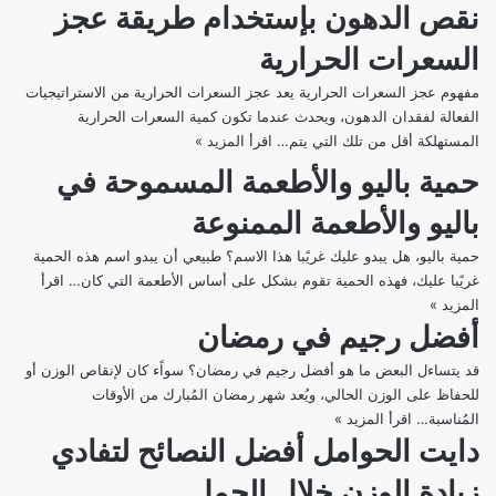
نقص الدهون بإستخدام طريقة عجز
حساب
احتياجاتك
السعرات الحرارية
من
السعرات
مفهوم عجز السعرات الحرارية يعد عجز السعرات الحرارية من الاستراتيجيات
الحرارية
الفعالة لفقدان الدهون، ويحدث عندما تكون كمية السعرات الحرارية
اليومية
المستهلكة أقل من تلك التي يتم…
اقرأ المزيد »
نقص
الدهون
حمية باليو والأطعمة المسموحة في
بإستخدام
باليو والأطعمة الممنوعة
طريقة
عجز
حمية باليو، هل يبدو عليك غريًبا هذا الاسم؟ طبيعي أن يبدو اسم هذه الحمية
السعرات
غريًبا عليك، فهذه الحمية تقوم بشكل على أساس الأطعمة التي كان…
اقرأ
الحرارية
المزيد »
حمية
أفضل رجيم في رمضان
باليو
والأطعمة
قد يتساءل البعض ما هو أفضل رجيم في رمضان؟ سواًء كان لإنقاص الوزن أو
المسموحة
للحفاظ على الوزن الحالي، ويُعد شهر رمضان المُبارك من الأوقات
في
المُناسبة…
اقرأ المزيد »
أفضل
باليو
دايت الحوامل أفضل النصائح لتفادي
رجيم
والأطعمة
في
الممنوعة
زيادة الوزن خلال الحمل
رمضان