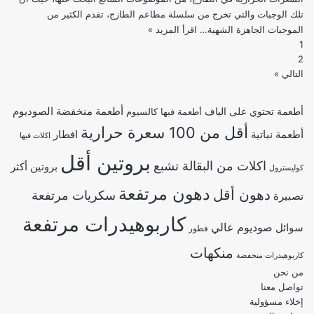
مشكلة
تلك الوجبات والتي تخرج من سلسلة مطاعم الطازج، تقدم الكثير من
ثبات
الموجبات الجاهزة الشهية…
اقرأ المزيد »
السعرات
الوزن!
1
الحرارية
تعرف
2
في
على
التالي »
الطازج
أهم
الاسباب
أطعمة منخفضة الصوديوم
أطعمة تحتوي على الياف
المؤدية
أطعمة فيها كالسيوم
إلى
أقل من 100 سعرة حرارية
أطعمة نباتية
افطار
اكلات فيها
ثبات
بروتين أقل
الوزن
اكلات من البقالة تشبع
بروتين أكثر
كوليسترول
دهون مرتفعة
دهون أقل
سكريات مرتفعة
تصبيرة
كاربوهيدرات مرتفعة
صوديوم عالي
سوائل
فطور
منكهات
كاربوهيدرات منخفضة
من نحن
تواصل معنا
إخلاء مسؤولية