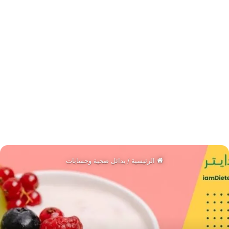
المنهجية: لماذا 100 مل أساسًا؟
تختلف أحجام العبوات والكؤوس بين المشروبات؛
لذلك نستخدم
100 مل
كمعيار موحّد للمقارنة،
ثم نعرض أمثلة لحصص شائعة (مثل 225 مل
للعيران، 250 مل للحليب، 200 مل للعصير، 330
مل للمشروب الغازي).
الأرقام تقريبية وتعتمد على متوسطات شائعة
للمنتجات العادية غير المُدعّمة أو المُحلاة بشكل
زائد.