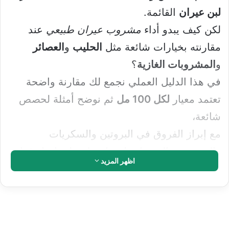
لبن عيران
القائمة.
لكن كيف يبدو أداء
مشروب عيران طبيعي
عند
مقارنته بخيارات شائعة مثل
الحليب
و
العصائر
و
المشروبات الغازية
؟
في هذا الدليل العملي نجمع لك مقارنة واضحة
تعتمد معيار
لكل 100 مل
ثم نوضح أمثلة لحصص
شائعة،
مع إبراز الفروق في البروتين والسكريات
والصوديوم والسعرات لمساعدتك على اتخاذ قرار
اظهر المزيد
واعٍ.
للمزيد عن منتج محدد يمكنك قراءة:
السعرات الحرارية في لبن عيران نادك