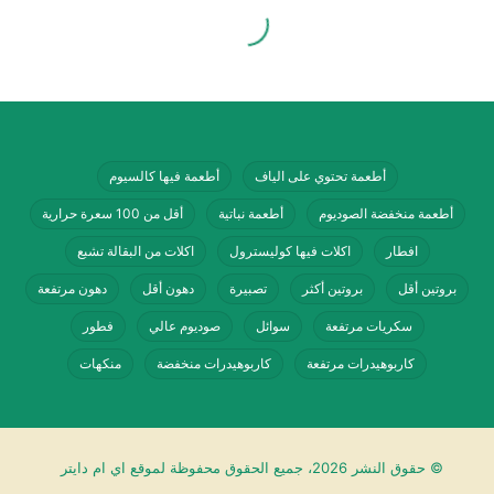
مشروب
330
غازي
مل
≈ 139
0.0
0.0
سكري
(كان)
أطعمة تحتوي على الياف
أطعمة فيها كالسيوم
ماذا تعني هذه الأرقام عمليًا؟
أطعمة منخفضة الصوديوم
أطعمة نباتية
أقل من 100 سعرة حرارية
افطار
اكلات فيها كوليسترول
اكلات من البقالة تشبع
إذا كان هدفك
زيادة البروتين
مع سعرات معتدلة،
بروتين أقل
بروتين أكثر
تصبيرة
دهون أقل
دهون مرتفعة
فإن
لبن عيران
يتفوق على العصائر والمشروبات
سكريات مرتفعة
سوائل
صوديوم عالي
فطور
الغازية
كاربوهيدرات مرتفعة
كاربوهيدرات منخفضة
منكهات
ويقترب من الحليب، لكن الحليب يظل أعلى بروتينًا
وكالسيومًا لكل حصة.
أما إذا كان هدفك
خفض السكريات
، فالعيران
© حقوق النشر 2026، جميع الحقوق محفوظة لموقع اي ام دايتر
والحليب أفضل بكثير من العصائر والمشروبات