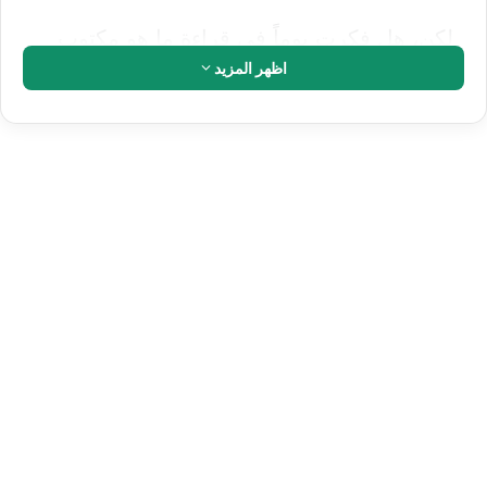
الأرقام التالية محسوبة رياضيًا من جدول 100 مل:
السعرات
البروتين
الدهون
المشروب
الحصّة
(ك.ك)
(جم)
(جم)
لبن
225
≈ 3.4
≈ 4.0
≈ 79
عيران
مل
حليب
250
كامل
≈ 153
≈ 8.0
≈ 8.8
مل
الدسم
عصير
200
≈ 0.2
≈ 1.0
≈ 90
100%
مل