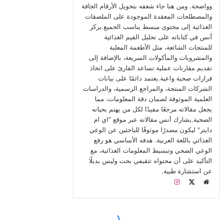
أهمية الفاكهة الغذائية
تعد الفاكهة ضرورية لنظام غذائي صحي، فهي مصدر غني
بالفيتامينات والمعادن والسكريات الطبيعية والإنزيمات والألياف
ومضادات الأكسدة.
وتقول أنيتا جاتانا، كبيرة اختصاصي التغذية في مستشفيات
إندرابراسثا أبولو، بالعاصمة الهندية نيودلهي “الفيتامينات والمعادن
ضرورية.
علاوة على ذلك فمضادات الأكسدة تساعد في طرد السموم من
الجسم وبناء جهاز المناعة، بينما الألياف مهمة لسهولة حركة الأمعاء”.
بالإضافة إلى ذلك يحميك هذا النظام الغذائي من أمراض القلب
والسكتة الدماغية وبعض أنواع السرطان ومشاكل الجهاز الهضمي