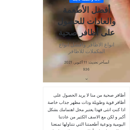
ل
ر
و
ا
ي
م
ب