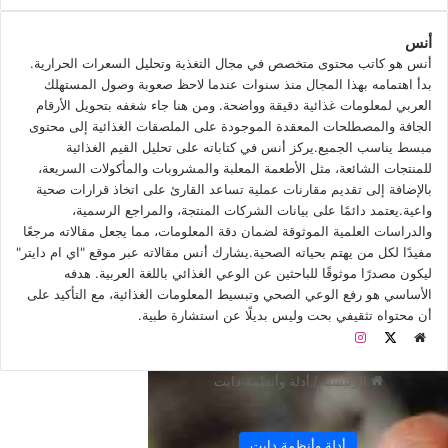
أنس
أنس هو كاتب محتوى متخصص في مجال التغذية وتحليل السعرات الحرارية.
بدأ اهتمامه بهذا المجال منذ سنوات عندما لاحظ صعوبة وصول المستهلك
العربي لمعلومات غذائية دقيقة وواضحة. ومن هنا جاء شغفه بتحويل الأرقام
الجافة والمصطلحات المعقدة الموجودة على الملصقات الغذائية إلى محتوى
مبسط يناسب الجميع.يركز أنس في كتاباته على تحليل القيم الغذائية
أفضل وقت لأكل الفاكهة
للمنتجات الشائعة، مثل الأطعمة المعلبة والمشروبات والمأكولات السريعة،
بالإضافة إلى تقديم مقارنات عملية تساعد القارئ على اتخاذ قرارات صحية
أفضل وقت لأكل الفاكهة
واعية.يعتمد دائمًا على بيانات الشركات المنتجة، والمراجع الرسمية،
والدراسات العلمية الموثوقة لضمان دقة المعلومات، مما يجعل مقالاته مرجعًا
للحصول على أقصى قدر من الفوائد الصحية من الفاكهة، يجب تناول
مفيدًا لكل من يهتم بحياته الصحية.يشارك أنس مقالاته عبر موقع "اي ام دايتر"
ليكون مصدرًا موثوقًا للباحثين عن الوعي الغذائي باللغة العربية. هدفه
ثمرات الفاكهة بين الوجبات، وليس مع الغداء أو العشاء.
الأساسي هو رفع الوعي الصحي وتبسيط المعلومات الغذائية، مع التأكيد على
أن محتواه تثقيفي بحت وليس بديلًا عن استشارة طبية.
ويقول لوكا كوتينيهو المتخصص في مجال الطب البديل ومؤسس
م
ا
شركة Pure Nutrition، إن الفاكهة تبطئ عملية الهضم.
و
X
ن
ق
س
ع
ت
ا
ق