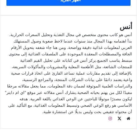
وما هي المكونات الغذائية الخاصة به، وغيرها من التفاصيل الغذائية
الأخرى، فتابعونا لتتعرفوا على كل تلك التفاصيل.
أنس
مكونات سكر ستيفانا
أنس هو كاتب محتوى متخصص في مجال التغذية وتحليل السعرات الحرارية.
بدأ اهتمامه بهذا المجال منذ سنوات عندما لاحظ صعوبة وصول المستهلك
مستخلص أوراق ستيفيا
العربي لمعلومات غذائية دقيقة وواضحة. ومن هنا جاء شغفه بتحويل الأرقام
أسيسولفم البوتاسيوم
الجافة والمصطلحات المعقدة الموجودة على الملصقات الغذائية إلى محتوى
سكرالوز
مبسط يناسب الجميع.يركز أنس في كتاباته على تحليل القيم الغذائية
للمنتجات الشائعة، مثل الأطعمة المعلبة والمشروبات والمأكولات السريعة،
السوربيتول
بالإضافة إلى تقديم مقارنات عملية تساعد القارئ على اتخاذ قرارات صحية
واعية.يعتمد دائمًا على بيانات الشركات المنتجة، والمراجع الرسمية،
والدراسات العلمية الموثوقة لضمان دقة المعلومات، مما يجعل مقالاته مرجعًا
مفيدًا لكل من يهتم بحياته الصحية.يشارك أنس مقالاته عبر موقع "اي ام دايتر"
طريقة استخدام سكر ستيفانا
ليكون مصدرًا موثوقًا للباحثين عن الوعي الغذائي باللغة العربية. هدفه
الأساسي هو رفع الوعي الصحي وتبسيط المعلومات الغذائية، مع التأكيد على
أن محتواه تثقيفي بحت وليس بديلًا عن استشارة طبية.
بالنسبة للمشروبات، فيمكنك إضافة ظرف سكر ستيفانا، أو
م
ا
أكثر على حسب الرغبة إلى المشروب الخاص بك للاستمتاع
و
X
ن
بمذاق حلو له.
ق
س