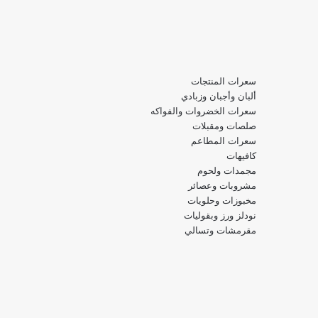
سعرات المنتجات
ألبان وأجبان وزبادي
سعرات الخضروات والفواكه
صلصات ومقبلات
سعرات المطاعم
كافيهات
مجمدات ولحوم
مشروبات وعصائر
مخبوزات وحلويات
نودلز ورز وبقوليات
مقرمشات وتسالي