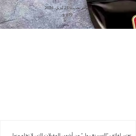
أنس
آخر تحديث: 23 أبريل، 2026
8٬079
تعتبر لفائف “السبرنج رول” من أشهى المقبلات التي لا تخلو منها