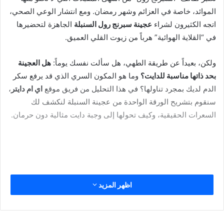
الموائد، خاصة في العزائم وشهر رمضان. ومع انتشار الوعي الصحي،
اتجه الكثيرون لشراء
عجينة سبرنج رول السنبلة
الجاهزة لتحضيرها
في “القلاية الهوائية” هرباً من زيوت القلي العميق.
ولكن، بعيداً عن طريقة الطهي، هل سألت نفسك يوماً:
هل العجينة
بحد ذاتها مناسبة للدايت؟
وما هو المكون السري الذي قد يرفع سكر
الدم لديك بمجرد تناولها؟ في هذا التحليل من فريق موقع
اي ام دايتر
،
سنقوم بتشريح الورقة الواحدة من عجينة السنبلة لنكشف لك
السعرات الحقيقية، وكيف تحولها إلى وجبة دايت مثالية دون حرمان.
اظهر المزيد
📊 السعرات الحرارية في عجينة
سبرنج رول السنبلة (للشريحة