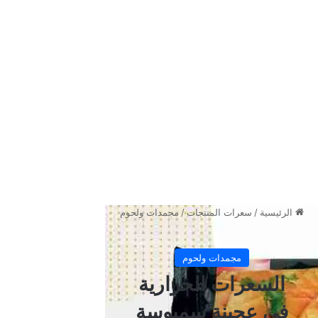
الواحدة)
لغة الأرقام هي دليلك الأول. تعتمد السعرات على حجم الشريحة
(الرقاقة)، ولكن في المتوسط، يبلغ وزن الشريحة الواحدة من عجينة
السنبلة حوالي
12 إلى 15 جراماً
. إليك تفاصيل الماكروز التقريبية
للرقاقة الواحدة (فارغة بدون حشوة):
السعرات الحرارية:
35 إلى 40 سعرة حرارية.
الكربوهيدرات:
7 إلى 8 جرامات.