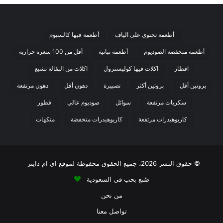
💡 كيف تصنع سبرنج رول “دايت
100%”؟ (خطوات عملية)
أطعمة تحتوي على الياف
أطعمة فيها كالسيوم
بما أن العجينة نفسها عبارة عن كربوهيدرات بسيطة، فإن “سر
أطعمة منخفضة الصوديوم
أطعمة نباتية
أقل من 100 سعرة حرارية
الدايت” يكمن في
الحشوة
لكسر المؤشر الجلايسيمي وإضافة الشبع:
افطار
اكلات فيها كوليسترول
اكلات من البقالة تشبع
بروتين أقل
بروتين أكثر
تصبيرة
دهون أقل
دهون مرتفعة
حشوة البروتين النظيف:
تجنب حشوها بالبطاطس المهروسة أو
الذرة (كربوهيدرات داخل كربوهيدرات!). احشها بصدور الدجاج
سكريات مرتفعة
سوائل
صوديوم عالي
فطور
المفرومة، أو الجمبري، مع كمية كبيرة جداً من الملفوف
كاربوهيدرات مرتفعة
كاربوهيدرات منخفضة
منكهات
(الكرنب) والجزر لزيادة حجم الوجبة بالألياف.
احذر فخ الأجبان السائلة:
حشو السبرنج رول بجبن سائل أو
موزاريلا كاملة الدسم يرفع السعرات بشكل جنوني. استخدم
© حقوق النشر 2026، جميع الحقوق محفوظة لموقع اي ام دايتر
أجباناً قليلة الدسم أو جبن فيتا لايت إذا كنت تفضل حشوات
صُنع بحب في السعودية
الأجبان.
من نحن
تكتيك الزيت الرذاذ:
عند وضعها في القلاية الهوائية، لا تدهنها
تواصل معنا
بالفرشاة المليئة بالزيت. استخدم بخاخ الزيت (Spray) رشة