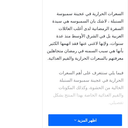
البروتين:
1 جرام.
الدهون:
أقل من 0.5 جرام.
التحليل المبدئي:
كسعرات مجردة، 40 سعرة للرقاقة الواحدة يعتبر
رقماً ممتازاً جداً! إذا تناولت 3 حبات، فأنت تستهلك 120 سعرة
حرارية فقط من العجين. ولكن، الفخ الحقيقي لا يكمن في عدد
السعرات، بل في
“نوع”
هذه الكربوهيدرات وما تضعه بداخلها.
⚠️ فخ الدقيق الأبيض: لماذا تجوع
بسرعة؟
عند قراءة المكونات المطبوعة على الغلاف، ستجد أن العجينة تتكون
أساساً من:
(دقيق القمح الأبيض، ماء، زيت نباتي، وملح)
.
ماذا يعني ذلك لمتبع الدايت؟ الدقيق الأبيض المكرر هو كربوهيدرات
بسيطة خالية من الألياف، تمتلك
مؤشراً جلايسيمياً مرتفعاً (High GI)
.
بمجرد هضمها، ترفع مستوى الأنسولين في الدم بسرعة، مما يعني