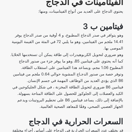
الفيتامينات في الدجاج
يحتوي الدجاج على العديد من أنواع الفيتامينات، ومنها:
فيتامين ب 3
وهو يتوافر في صدر الدجاج المطبوخ، و 4 أوقية من صدر الدجاج يوفر
14.41 ملجم من الفيتامين، وهو ما يلبي 72 في المئة من القيمة اليومية
الموصى بها.
وهو ضروري لتحويل الكربوهيدرات إلى طاقة يمكن أن تستخدمها الخلايا.
كما أنه يحتوي على فيتامين B5، وهو ما يوفر جزء من صدور الدجاج
المطبوخ 1.06 مجم، ويساعد هذا الفيتامين على استقلاب الطاقة.
وتوفر حصة من صدور الدجـاج المشوية حوالي 0.64 ملجم من فيتامين
B6 الذي يؤدي العديد من الوظائف المهمة في جسم الإنسان.
فيتامين B6 ضروري لتحويل الطاقة المخزنة ، في شكل الجليكوجين في
الكبد والعضلات إلى الجلوكوز للحصول على الطاقة المتاحة بسهولة.
بالإضافة إلى ذلك، يساعد فيتامين B6 على تحطيم البروتينات ويدعم
الجهاز العصبي الصحي، وفقًا
للمعاهد الصحية العالمية
.
السعرات الحرارية في الدجاج
قد يختلف عدد السعرات الحرارية في الدجاج على أساس أجزاء مختلفة