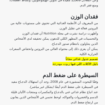
ومنع فقر الدم.
فقدان الوزن
من المعروف أن الأنظمة الغذائية التي تحتوي على مستويات عالية من
البروتين فعالة في تقليل الوزن.
وأظهرت دراسة نشرت في
مجلة Nutrition
أن فقدان الوزن
والتحسينات في المظهر الكلي للدهون يمكن تحقيقه لدى الأشخاص
الذين يتناولون بانتظام صدور الدجـاج.
يمكن أن يعزى ذلك إلى محتواه العالي من البروتين وانخفاض السعرات
الحرارية الكلية.
تصميم جدول غذائي مجاناً
دليل الاكلات اللي فيها
زيوت مهدرجة
السيطرة على ضغط الدم
وفقًا
للبحوث المنشورة
في عام 2008، وجد أن استهلاك الدجـاج مفيد
في السيطرة على ضغط الدم أيضًا
(بشكل غير مباشر)
.
عند اتباع نظام غذائي غني بالدجـاج والمكسرات ومنتجات الألبان قليلة
الدسم والخضروات والفواكه، لوحظ تحسن في الأشخاص الذين يعانون
من ارتفاع ضغط الدم.