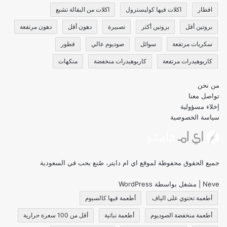
افطار
اكلات فيها كوليسترول
اكلات من البقالة تشبع
بروتين أقل
بروتين أكثر
تصبيرة
دهون أقل
دهون مرتفعة
سكريات مرتفعة
سوائل
صوديوم عالي
فطور
كاربوهيدرات مرتفعة
كاربوهيدرات منخفضة
منكهات
من نحن
تواصل معنا
إخلاء مسؤولية
سياسة الخصوصية
جميع الحقوق محفوظة لموقع اي ام دايتر، صُنع بحب في السعودية
Neve
| مشغل بواسطة
WordPress
أطعمة تحتوي على الياف
أطعمة فيها كالسيوم
أطعمة منخفضة الصوديوم
أطعمة نباتية
أقل من 100 سعرة حرارية