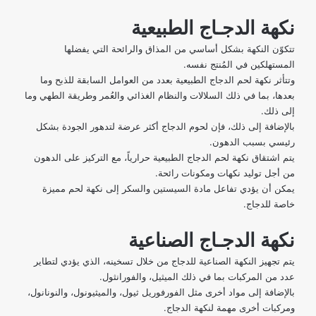
نكهة الدجـاج الطبيعية
تتكوّن النكهة بشكل أساسي من المذاق والرائحة التي يفضلها
المستهلكين في المُنتج نفسه.
وتتأثر نكهة لحم الدجاج الطبيعية بعدد من العوامل السابقة للذبح وما
بعدها، بما في ذلك السلالات والنظام الغذائي والعُمر وطريقة الطهي وما
إلى ذلك.
بالإضافة إلى ذلك، فإن لحوم الدجاج أكثر عرضة لتدهور الجودة بشكل
رئيسي بسبب الدهون.
يتم اشتقاق نكهة لحم الدجاج الطبيعية حرارياً، مع التركيز على الدهون
من أجل توليد نكهات ومكونات رائحة.
يمكن أن يؤدي تفاعل مادة السيستين والسكر إلى نكهة لحم مميزة
خاصة للدجاج.
نكهة الدجـاج الصناعية
يتم تجهيز النكهة الصناعية للدجاج من خلال تسخينه، الذي يؤدي لتطاير
عدد من المركبات بما في ذلك الميثيل، والفورانثول.
بالإضافة إلى مواد أخرى مثل الفورفوريل ثيول، والميثيونول، والنونانول،
ومركبات أخرى مهمة لنكهة الدجاج.