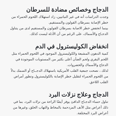
الدجاج وخصائص مضادة للسرطان
وجدت
الدراسات
أنه في غير النباتيين، زاد استهلاك اللحوم الحمراء من
خطر الإصابة بسرطان القولون والمستقيم.
بينما انخفض خطر الاصابة بسرطان القولون والمستقيم لدى من يتناول
الدجـاج والأسماك، على الرغم من أن الأدلة ليست كذلك.
انخفاض الكوليسترول في الدم
كمية الدهون المشبعة والكوليسترول الموجود في اللحوم الحمراء مثل
اللحم البقري ولحم الضأن أعلى بكثير من المستويات الموجودة في
الدجاج والأسماك والخضروات.
لذلك ، نصحت جمعية القلب الأمريكية باستهلاك الدجــاج أو السمك بدلاً
من اللحوم الحمراء لتقليل خطر الإصابة بالكوليسترول وتطور أمراض
القلب اللاحق.
الدجاج وعلاج نزلات البرد
تناول
حساء الدجـاج الدافئ
يوفر أيضًا الراحة من نزلات البرد، بما في
ذلك أعراض مثل الأنف المزدحمة بالمخاط والتهاب الحلق، وغيرها من
أعراض البرد المختلفة.