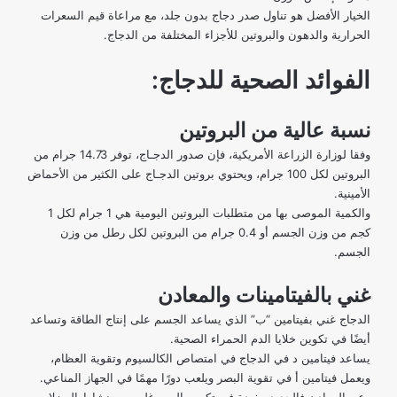
الخيار الأفضل هو تناول صدر دجاج بدون جلد، مع مراعاة قيم السعرات
الحرارية والدهون والبروتين للأجزاء المختلفة من الدجاج.
الفوائد الصحية للدجاج:
نسبة عالية من البروتين
وفقا لوزارة الزراعة الأمريكية، فإن صدور الدجـاج، توفر 14.73 جرام من
البروتين لكل 100 جرام، ويحتوي بروتين الدجـاج على الكثير من الأحماض
الأمينية.
والكمية الموصى بها من متطلبات البروتين اليومية هي 1 جرام لكل 1
كجم من وزن الجسم أو 0.4 جرام من البروتين لكل رطل من وزن
الجسم.
غني بالفيتامينات والمعادن
الدجاج غني بفيتامين “ب” الذي يساعد الجسم على إنتاج الطاقة وتساعد
أيضًا في تكوين خلايا الدم الحمراء الصحية.
يساعد فيتامين د في الدجاج في امتصاص الكالسيوم وتقوية العظام،
ويعمل فيتامين أ في تقوية البصر ويلعب دورًا مهمًا في
الجهاز المناعي
.
وعن المعادن فالحديد مفيدة في تكوين الهيموغلوبين، ونشاط العضلات،