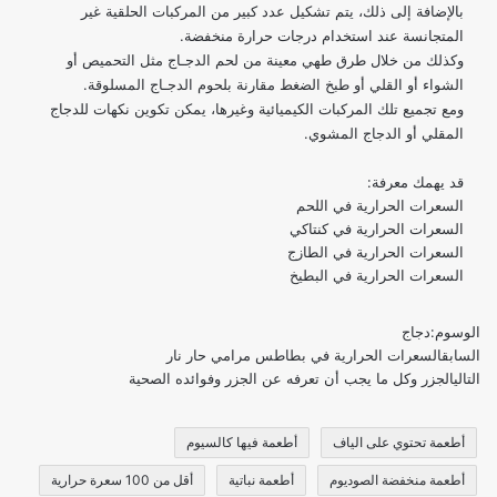
بالإضافة إلى ذلك، يتم تشكيل عدد كبير من المركبات الحلقية غير
المتجانسة عند استخدام درجات حرارة منخفضة.
وكذلك من خلال طرق طهي معينة من لحم الدجـاج مثل التحميص أو
الشواء أو القلي أو طبخ الضغط مقارنة بلحوم الدجـاج المسلوقة.
ومع تجميع تلك المركبات الكيميائية وغيرها، يمكن تكوين نكهات للدجاج
المقلي أو الدجاج المشوي.
قد يهمك معرفة:
السعرات الحرارية في اللحم
السعرات الحرارية في كنتاكي
السعرات الحرارية في الطازج
السعرات الحرارية في البطيخ
الوسوم:
دجاج
السابق
السعرات الحرارية في بطاطس مرامي حار نار
التالي
الجزر وكل ما يجب أن تعرفه عن الجزر وفوائده الصحية
أطعمة تحتوي على الياف
أطعمة فيها كالسيوم
أطعمة منخفضة الصوديوم
أطعمة نباتية
أقل من 100 سعرة حرارية