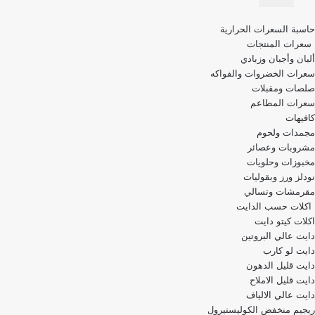
قائمة
حاسبة السعرات الحرارية
التنقل
سعرات المنتجات
ألبان وأجبان وزبادي
سعرات الخضروات والفواكه
صلصات ومقبلات
سعرات المطاعم
كافيهات
مجمدات ولحوم
مشروبات وعصائر
مخبوزات وحلويات
نودلز ورز وبقوليات
مقرمشات وتسالي
اكلات حسب الدايت
اكلات كيتو دايت
دايت عالي البروتين
دايت لو كارب
دايت قليل الدهون
دايت قليل الاملاح
دايت عالي الالياف
ريجيم منخفض الكوليستيرول