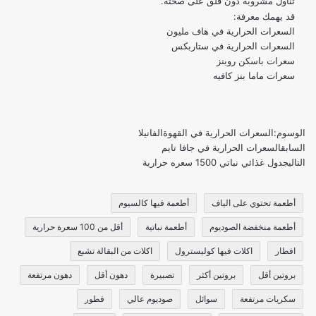
تناول مشروبه دون قلق على صحته.
قد يهمك معرفة:
السعرات الحرارية في هاف مليون
السعرات الحرارية في ستاربكس
سعرات باسكن روبنز
سعرات ماما بنز كافيه
الوسوم:
السعرات الحرارية في القهوة
الفانيلا
السابق
السعرات الحرارية في جافا تايم
التالي
جدول غذائي نباتي 1500 سعره حرارية
أطعمة تحتوي على الياف
أطعمة فيها كالسيوم
أطعمة منخفضة الصوديوم
أطعمة نباتية
أقل من 100 سعرة حرارية
افطار
اكلات فيها كوليسترول
اكلات من البقالة تشبع
بروتين أقل
بروتين أكثر
تصبيرة
دهون أقل
دهون مرتفعة
سكريات مرتفعة
سوائل
صوديوم عالي
فطور