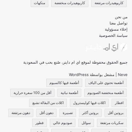
كاربوهيدرات مرتفعة
كاربوهيدرات منخفضة
منكهات
من نحن
تواصل معنا
إخلاء مسؤولية
سياسة الخصوصية
جميع الحقوق محفوظة لموقع اي ام دايتر، صُنع بحب في السعودية
Neve
| مشغل بواسطة
WordPress
أطعمة تحتوي على الياف
أطعمة فيها كالسيوم
أطعمة منخفضة الصوديوم
أطعمة نباتية
أقل من 100 سعرة حرارية
افطار
اكلات فيها كوليسترول
اكلات من البقالة تشبع
بروتين أقل
بروتين أكثر
تصبيرة
دهون أقل
دهون مرتفعة
سكريات مرتفعة
سوائل
صوديوم عالي
فطور