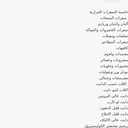
قائمة
حاسبة السعرات الحرارية
التنقل
سعرات المنتجات
ألبان وأجبان وزبادي
سعرات الخضروات والفواكه
صلصات ومقبلات
سعرات المطاعم
كافيهات
مجمدات ولحوم
مشروبات وعصائر
مخبوزات وحلويات
نودلز ورز وبقوليات
مقرمشات وتسالي
اكلات حسب الدايت
اكلات كيتو دايت
دايت عالي البروتين
دايت لو كارب
دايت قليل الدهون
دايت قليل الاملاح
دايت عالي الالياف
ريجيم منخفض الكوليستيرول