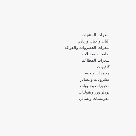
سعرات المنتجات
ألبان وأجبان وزبادي
سعرات الخضروات والفواكه
صلصات ومقبلات
سعرات المطاعم
كافيهات
مجمدات ولحوم
مشروبات وعصائر
مخبوزات وحلويات
نودلز ورز وبقوليات
مقرمشات وتسالي