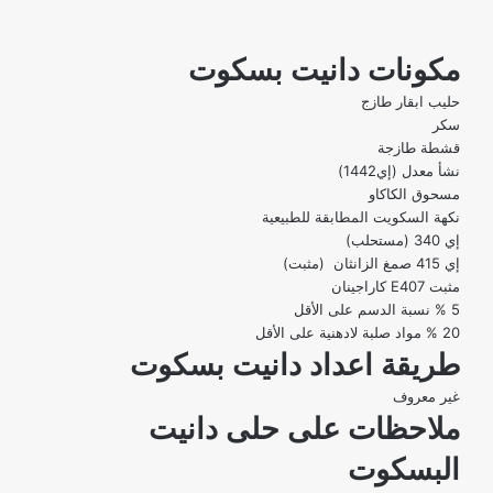
مكونات دانيت بسكوت
حليب ابقار طازج
سكر
قشطة طازجة
نشأ معدل (إي1442)
مسحوق الكاكاو
نكهة السكويت المطابقة للطبيعية
إي 340 (مستحلب)
إي 415 صمغ الزانثان (مثبت)
مثبت E407 كاراجينان
5 % نسبة الدسم على الأقل
20 % مواد صلبة لادهنية على الأقل
طريقة اعداد دانيت بسكوت
غير معروف
ملاحظات على حلى دانيت
البسكوت