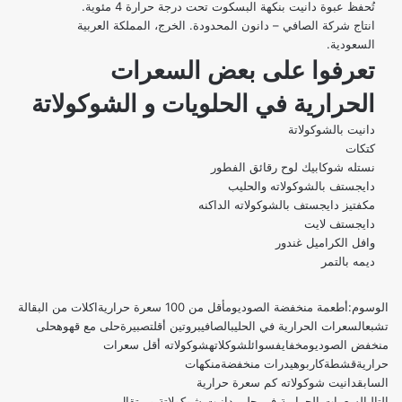
تُحفظ عبوة دانيت بنكهة البسكوت تحت درجة حرارة 4 مئوية.
انتاج شركة الصافي – دانون المحدودة. الخرج، المملكة العربية
السعودية.
تعرفوا على بعض
السعرات
الحرارية في الحلويات
و الشوكولاتة
دانيت بالشوكولاتة
كتكات
نستله شوكابيك لوح رقائق الفطور
دايجستف بالشوكولاته والحليب
مكفتيز دايجستف بالشوكولاته الداكنه
دايجستف لايت
وافل الكراميل غندور
ديمه بالتمر
الوسوم:
أطعمة منخفضة الصوديوم
أقل من 100 سعرة حرارية
اكلات من البقالة
تشبع
السعرات الحرارية في الحليب
الصافي
بروتين أقل
تصبيرة
حلى مع قهوه
حلى
منخفض الصوديوم
خفايف
سوائل
شوكلاته
شوكولاته أقل سعرات
حرارية
قشطة
كاربوهيدرات منخفضة
منكهات
السابق
دانيت شوكولاته كم سعرة حرارية
التالي
السعرات الحرارية في حلى دانيت شوكولاتة وبرتقال