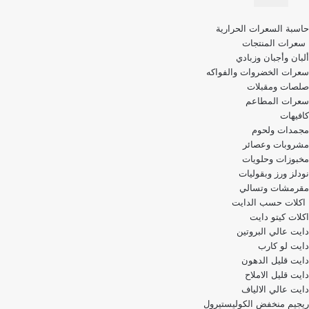
قائمة
حاسبة السعرات الحرارية
التنقل
سعرات المنتجات
ألبان وأجبان وزبادي
سعرات الخضروات والفواكه
صلصات ومقبلات
سعرات المطاعم
كافيهات
مجمدات ولحوم
مشروبات وعصائر
مخبوزات وحلويات
نودلز ورز وبقوليات
مقرمشات وتسالي
اكلات حسب الدايت
اكلات كيتو دايت
دايت عالي البروتين
دايت لو كارب
دايت قليل الدهون
دايت قليل الاملاح
دايت عالي الالياف
ريجيم منخفض الكوليستيرول