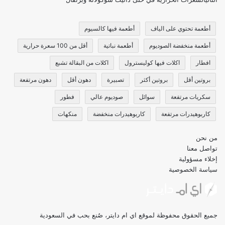
أطعمة تحتوي على الياف
أطعمة فيها كالسيوم
أطعمة منخفضة الصوديوم
أطعمة نباتية
أقل من 100 سعرة حرارية
افطار
اكلات فيها كوليسترول
اكلات من البقالة تشبع
بروتين أقل
بروتين أكثر
تصبيرة
دهون أقل
دهون مرتفعة
سكريات مرتفعة
سوائل
صوديوم عالي
فطور
كاربوهيدرات مرتفعة
كاربوهيدرات منخفضة
منكهات
من نحن
تواصل معنا
إخلاء مسؤولية
سياسة الخصوصية
جميع الحقوق محفوظة لموقع اي ام دايتر، صُنع بحب في السعودية