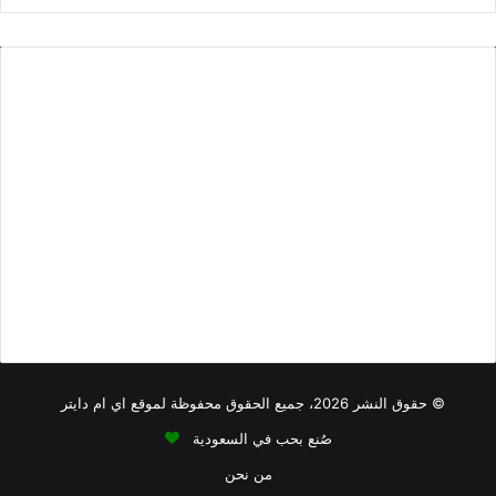
و
X
ن
ق
س
ع
ت
ا
ق
أطعمة منخفضة الصوديوم
أطعمة تحتوي على الياف
أطعمة فيها كالسيوم
ل
ر
أقل من 100 سعرة حرارية
أطعمة نباتية
افطار
اكلات فيها
و
ا
بروتين أقل
ي
م
اكلات من البقالة تشبع
بروتين
كوليسترول
ب
دهون مرتفعة
دهون أقل
سكريات مرتفعة
أكثر
تصبيرة
كاربوهيدرات مرتفعة
صوديوم عالي
سوائل
فطور
منكهات
كاربوهيدرات منخفضة
© حقوق النشر 2026، جميع الحقوق محفوظة لموقع اي ام دايتر
عادة ما توصف
نكهة الفطر
بأنها ترابية، مما يحد من استخدامه في
صُنع بحب في السعودية
الطهي ولكن الأطباق اللذيذة يمكن أن تستفيد في الغالب من نسيج
من نحن
الفطر الشهي.