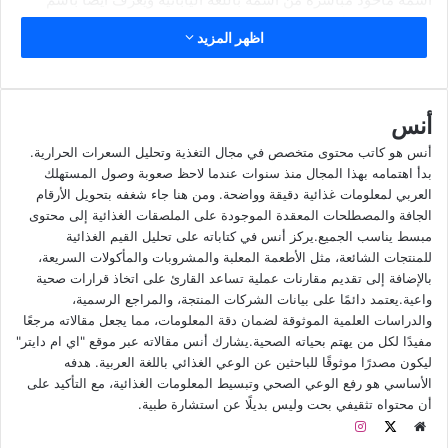
الفطر الأسود أو فطر خشب البلوط.
اظهر المزيد
ماهي استخدامات الفطر؟
أنس
الفطر نبات متعدد الاستخدامات ويمكن إضافته إلى الشوربات
واليخنات والسلطات وأطباق الخضار وأطباق اللحوم والعجة
أنس هو كاتب محتوى متخصص في مجال التغذية وتحليل السعرات الحرارية.
بدأ اهتمامه بهذا المجال منذ سنوات عندما لاحظ صعوبة وصول المستهلك
والبطاطا المقلية.
العربي لمعلومات غذائية دقيقة وواضحة. ومن هنا جاء شغفه بتحويل الأرقام
الجافة والمصطلحات المعقدة الموجودة على الملصقات الغذائية إلى محتوى
مبسط يناسب الجميع.يركز أنس في كتاباته على تحليل القيم الغذائية
للمنتجات الشائعة، مثل الأطعمة المعلبة والمشروبات والمأكولات السريعة،
بالإضافة إلى تقديم مقارنات عملية تساعد القارئ على اتخاذ قرارات صحية
واعية.يعتمد دائمًا على بيانات الشركات المنتجة، والمراجع الرسمية،
والدراسات العلمية الموثوقة لضمان دقة المعلومات، مما يجعل مقالاته مرجعًا
مفيدًا لكل من يهتم بحياته الصحية.يشارك أنس مقالاته عبر موقع "اي ام دايتر"
ليكون مصدرًا موثوقًا للباحثين عن الوعي الغذائي باللغة العربية. هدفه
الأساسي هو رفع الوعي الصحي وتبسيط المعلومات الغذائية، مع التأكيد على
أن محتواه تثقيفي بحت وليس بديلًا عن استشارة طبية.
م
ا